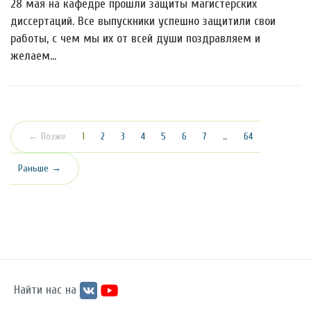
28 мая на кафедре прошли защиты магистерских
диссертаций. Все выпускники успешно защитили свои
работы, с чем мы их от всей души поздравляем и
желаем…
(текущая)
← Позже
1
2
3
4
5
6
7
…
64
Раньше →
Найти нас на