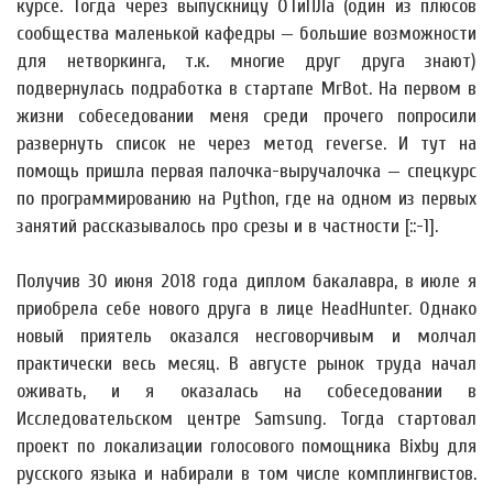
курсе. Тогда через выпускницу ОТиПЛа (один из плюсов
сообщества маленькой кафедры — большие возможности
для нетворкинга, т.к. многие друг друга знают)
подвернулась подработка в стартапе MrBot. На первом в
жизни собеседовании меня среди прочего попросили
развернуть список не через метод reverse. И тут на
помощь пришла первая палочка-выручалочка — спецкурс
по программированию на Python, где на одном из первых
занятий рассказывалось про срезы и в частности [::-1].
Получив 30 июня 2018 года диплом бакалавра, в июле я
приобрела себе нового друга в лице HeadHunter. Однако
новый приятель оказался несговорчивым и молчал
практически весь месяц. В августе рынок труда начал
оживать, и я оказалась на собеседовании в
Исследовательском центре Samsung. Тогда стартовал
проект по локализации голосового помощника Bixby для
русского языка и набирали в том числе комплингвистов.