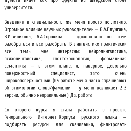
думать иначе как про фрукты на шведском столе
университета.
Введение в специальность же меня просто поглотило.
Огромное влияние научных руководителей — В.А.Плунгяна,
В.И.Беликова, А.А.Сорокина — вдохновляло во всем
разобраться и все разобрать. В лингвистике практически
все темы мне интересны: нейролингвистика,
психолингвистика, глоттохронология, формальная
семантика — в этом плане, я, наверное, довольно
поверхностный специалист, зато очень
широкоповерхностный. (На работе меня часто спрашивают
об этимологии слова/фамилии — у меня возникает 2-3
версии, обычно неправильные.) Да, работа!
Со второго курса я стала работать в проекте
Генерального Интернет-Корпуса русского языка —
подбирать ресурсы для скачивания, фильтровать