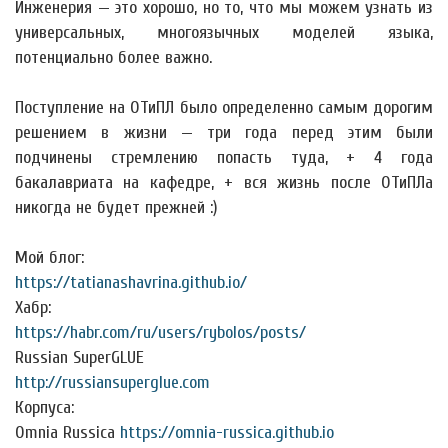
Инженерия — это хорошо, но то, что мы можем узнать из
универсальных, многоязычных моделей языка,
потенциально более важно.
Поступление на ОТиПЛ было определенно самым дорогим
решением в жизни — три года перед этим были
подчинены стремлению попасть туда, + 4 года
бакалавриата на кафедре, + вся жизнь после ОТиПЛа
никогда не будет прежней :)
Мой блог:
https://tatianashavrina.github.io/
Хабр:
https://habr.com/ru/users/rybolos/posts/
Russian SuperGLUE
http://russiansuperglue.com
Корпуса:
Omnia Russica
https://omnia-russica.github.io