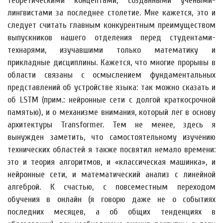
теоретическими концептами, созданными учеными-
лингвистами за последнее столетие. Мне кажется, это и
следует считать главным конкурентным преимуществом
выпускников нашего отделения перед студентами-
технарями, изучавшими только математику и
прикладные дисциплины. Кажется, что многие прорывы в
области связаны с осмыслением фундаментальных
представлений об устройстве языка: так можно сказать и
об LSTM (прим.: нейронные сети с долгой краткосрочной
памятью), и о механизме внимания, который лег в основу
архитектуры Transformer. Тем не менее, здесь я
вынужден заметить, что самостоятельному изучению
технических областей я также посвятил немало времени:
это и теория алгоритмов, и «классическая машинка», и
нейронные сети, и математический анализ с линейной
алгеброй. К счастью, с повсеместным переходом
обучения в онлайн (я говорю даже не о событиях
последних месяцев, а об общих тенденциях в