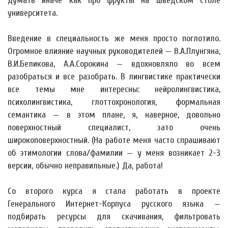
думать иначе как про фрукты на шведском столе
университета.
Введение в специальность же меня просто поглотило.
Огромное влияние научных руководителей — В.А.Плунгяна,
В.И.Беликова, А.А.Сорокина — вдохновляло во всем
разобраться и все разобрать. В лингвистике практически
все темы мне интересны: нейролингвистика,
психолингвистика, глоттохронология, формальная
семантика — в этом плане, я, наверное, довольно
поверхностный специалист, зато очень
широкоповерхностный. (На работе меня часто спрашивают
об этимологии слова/фамилии — у меня возникает 2-3
версии, обычно неправильные.) Да, работа!
Со второго курса я стала работать в проекте
Генерального Интернет-Корпуса русского языка —
подбирать ресурсы для скачивания, фильтровать