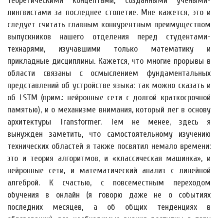
теоретическими концептами, созданными учеными-
лингвистами за последнее столетие. Мне кажется, это и
следует считать главным конкурентным преимуществом
выпускников нашего отделения перед студентами-
технарями, изучавшими только математику и
прикладные дисциплины. Кажется, что многие прорывы в
области связаны с осмыслением фундаментальных
представлений об устройстве языка: так можно сказать и
об LSTM (прим.: нейронные сети с долгой краткосрочной
памятью), и о механизме внимания, который лег в основу
архитектуры Transformer. Тем не менее, здесь я
вынужден заметить, что самостоятельному изучению
технических областей я также посвятил немало времени:
это и теория алгоритмов, и «классическая машинка», и
нейронные сети, и математический анализ с линейной
алгеброй. К счастью, с повсеместным переходом
обучения в онлайн (я говорю даже не о событиях
последних месяцев, а об общих тенденциях в