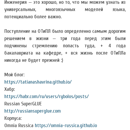
Инженерия — это хорошо, но то, что мы можем узнать из
универсальных, многоязычных моделей языка,
потенциально более важно.
Поступление на ОТиПЛ было определенно самым дорогим
решением в жизни — три года перед этим были
подчинены стремлению попасть туда, + 4 года
бакалавриата на кафедре, + вся жизнь после ОТиПЛа
никогда не будет прежней :)
Мой блог:
https://tatianashavrina.github.io/
Хабр:
https://habr.com/ru/users/rybolos/posts/
Russian SuperGLUE
http://russiansuperglue.com
Корпуса:
Omnia Russica
https://omnia-russica.github.io