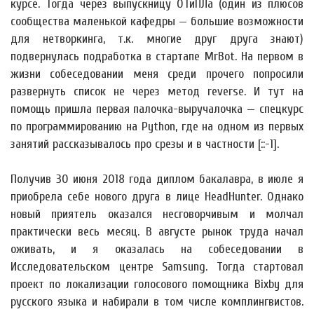
курсе. Тогда через выпускницу ОТиПЛа (один из плюсов
сообщества маленькой кафедры — большие возможности
для нетворкинга, т.к. многие друг друга знают)
подвернулась подработка в стартапе MrBot. На первом в
жизни собеседовании меня среди прочего попросили
развернуть список не через метод reverse. И тут на
помощь пришла первая палочка-выручалочка — спецкурс
по программированию на Python, где на одном из первых
занятий рассказывалось про срезы и в частности [::-1].
Получив 30 июня 2018 года диплом бакалавра, в июле я
приобрела себе нового друга в лице HeadHunter. Однако
новый приятель оказался несговорчивым и молчал
практически весь месяц. В августе рынок труда начал
оживать, и я оказалась на собеседовании в
Исследовательском центре Samsung. Тогда стартовал
проект по локализации голосового помощника Bixby для
русского языка и набирали в том числе комплингвистов.