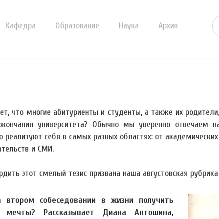
Кафедра
Образование
Наука
Архив
рет, что многие абитуриенты и студенты, а также их родител
окончания университета? Обычно мы уверенно отвечаем на
о реализуют себя в самых разных областях: от академических 
ательств и СМИ.
рдить этот смелый тезис призвана наша августовская рубрика
а втором собеседовании в жизни получить
 мечты? Рассказывает Диана Антошина,