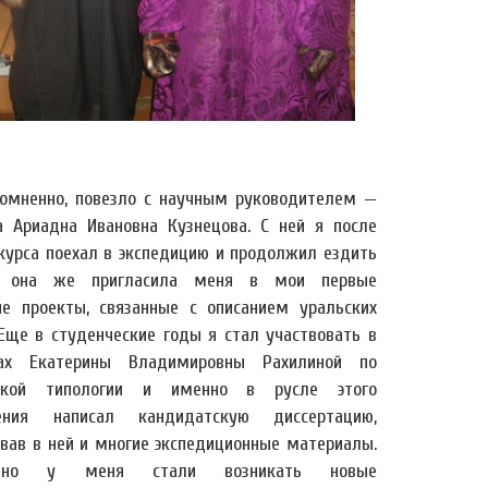
сомненно, повезло с научным руководителем —
 Ариадна Ивановна Кузнецова. С ней я после
 курса поехал в экспедицию и продолжил ездить
, она же пригласила меня в мои первые
ые проекты, связанные с описанием уральских
 Еще в студенческие годы я стал участвовать в
рах Екатерины Владимировны Рахилиной по
еской типологии и именно в русле этого
ления написал кандидатскую диссертацию,
овав в ней и многие экспедиционные материалы.
пенно у меня стали возникать новые