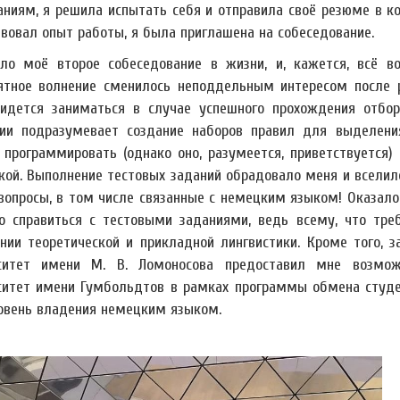
аниям, я решила испытать себя и отправила своё резюме в к
твовал опыт работы, я была приглашена на собеседование.
ло моё второе собеседование в жизни, и, кажется, всё в
ятное волнение сменилось неподдельным интересом после 
идется заниматься в случае успешного прохождения отбор
ии подразумевает создание наборов правил для выделения
 программировать (однако оно, разумеется, приветствуется
кой. Выполнение тестовых заданий обрадовало меня и вселил
 вопросы, в том числе связанные с немецким языком! Оказалос
о справиться с тестовыми заданиями, ведь всему, что тре
нии теоретической и прикладной лингвистики. Кроме того, 
ситет имени М. В. Ломоносова предоставил мне возмож
ситет имени Гумбольдтов в рамках программы обмена студен
овень владения немецким языком.