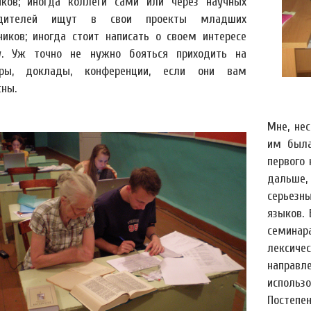
иков; иногда коллеги сами или через научных
одителей ищут в свои проекты младших
иков; иногда стоит написать о своем интересе
. Уж точно не нужно бояться приходить на
ары, доклады, конференции, если они вам
сны.
Мне, не
им была
первого
дальше
серьезн
языков.
семина
лексич
направ
использ
Посте