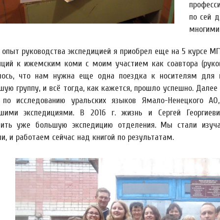
професс
по сей 
многими
 опыт руководства экспедицией я приобрел еще на 5 курсе МГ
иций к ижемским коми с моим участием как соавтора (руков
лось, что нам нужна еще одна поездка к носителям для п
шую группу, и всё тогда, как кажется, прошло успешно. Дале
 по исследованию уральских языков Ямало-Ненецкого А
шими экспедициями. В 2016 г. жизнь и Сергей Георгиев
вить уже большую экспедицию отделения. Мы стали изуча
и, и работаем сейчас над книгой по результатам.