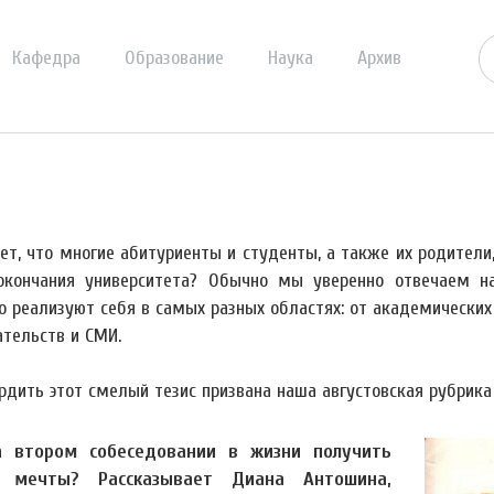
Кафедра
Образование
Наука
Архив
рет, что многие абитуриенты и студенты, а также их родител
окончания университета? Обычно мы уверенно отвечаем на
о реализуют себя в самых разных областях: от академических 
ательств и СМИ.
рдить этот смелый тезис призвана наша августовская рубрика
а втором собеседовании в жизни получить
 мечты? Рассказывает Диана Антошина,