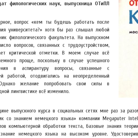
ат филологических наук, выпускница ОТиПЛ
рное, вопрос «кем ты будешь работать после
ния университета?» хотя бы раз слышал любой
ник филологического факультета. На выпускном
число вопросов, связанных с трудоустройством,
ает критической отметки. В моем случае всё
емного проще, поскольку в случае успешного
ления в аспирантуру вопросы, связанные с
й работой, отодвигались на неопределенный
 Однако желание попробовать свои силы в
дной лингвистике всё изменило.
дине выпускного курса в социальных сетях мне раз за разо
ик со знанием немецкого языка» компании Megaputer Intel
пов компьютерной обработки текста, базовые знания теории
знание немецкого языка на высоком уровне. Удостовери