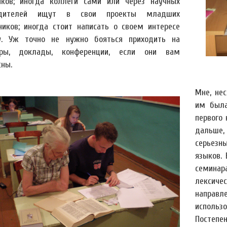
иков; иногда коллеги сами или через научных
одителей ищут в свои проекты младших
иков; иногда стоит написать о своем интересе
. Уж точно не нужно бояться приходить на
ары, доклады, конференции, если они вам
сны.
Мне, не
им была
первого
дальше
серьезн
языков.
семина
лексич
направ
использ
Посте