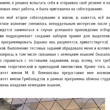
аниям, я решила испытать себя и отправила своё резюме в к
твовал опыт работы, я была приглашена на собеседование.
ло моё второе собеседование в жизни, и, кажется, всё в
ятное волнение сменилось неподдельным интересом после 
идется заниматься в случае успешного прохождения отбор
ии подразумевает создание наборов правил для выделения
 программировать (однако оно, разумеется, приветствуется
кой. Выполнение тестовых заданий обрадовало меня и вселил
 вопросы, в том числе связанные с немецким языком! Оказалос
о справиться с тестовыми заданиями, ведь всему, что тре
нии теоретической и прикладной лингвистики. Кроме того, 
ситет имени М. В. Ломоносова предоставил мне возмож
ситет имени Гумбольдтов в рамках программы обмена студен
овень владения немецким языком.