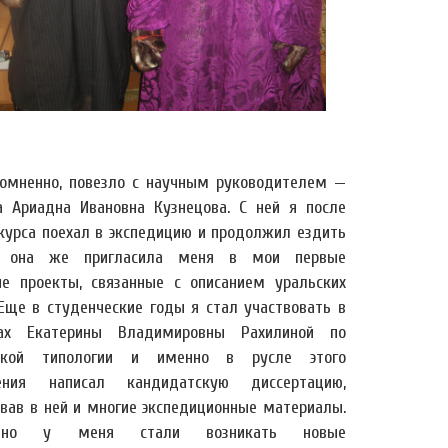
сомненно, повезло с научным руководителем —
 Ариадна Ивановна Кузнецова. С ней я после
 курса поехал в экспедицию и продолжил ездить
, она же пригласила меня в мои первые
ые проекты, связанные с описанием уральских
 Еще в студенческие годы я стал участвовать в
рах Екатерины Владимировны Рахилиной по
еской типологии и именно в русле этого
ления написал кандидатскую диссертацию,
овав в ней и многие экспедиционные материалы.
пенно у меня стали возникать новые