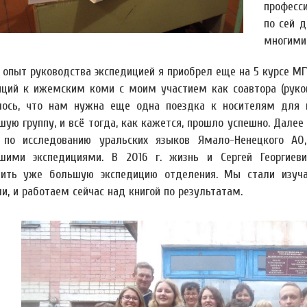
професс
по сей 
многими
 опыт руководства экспедицией я приобрел еще на 5 курсе МГ
иций к ижемским коми с моим участием как соавтора (руков
лось, что нам нужна еще одна поездка к носителям для п
шую группу, и всё тогда, как кажется, прошло успешно. Дале
 по исследованию уральских языков Ямало-Ненецкого А
шими экспедициями. В 2016 г. жизнь и Сергей Георгиев
вить уже большую экспедицию отделения. Мы стали изуча
и, и работаем сейчас над книгой по результатам.