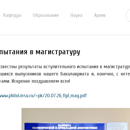
Кафедра
Образование
Наука
Архив
спытания в магистратуру
известны результаты вступительного испытания в магистратур
вшихся выпускников нашего бакалавриата и, конечно, с н
тами. Искренне поздравляем всех!
www.philol.msu.ru/~pk/20.07.26_fipl_mag.pdf