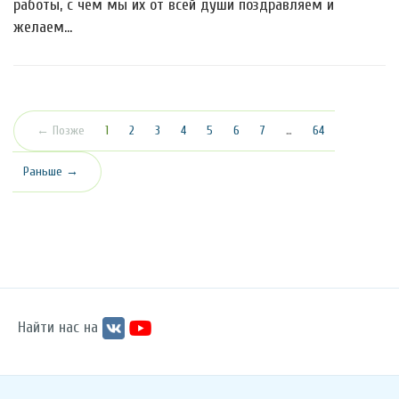
работы, с чем мы их от всей души поздравляем и
желаем…
(текущая)
← Позже
1
2
3
4
5
6
7
…
64
Раньше →
Найти нас на