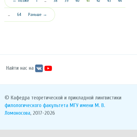
(текущая)
← Позже
1
…
38
39
40
41
42
43
44
…
64
Раньше →
Найти нас на
© Кафедра теоретической и прикладной лингвистики
филологического факультета
МГУ имени М. В.
Ломоносова
, 2017-2026