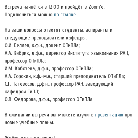
Встреча начнётся в 12:00 и пройдёт в Zoom'е.
Подключиться можно
по ссылке
.
На ваши вопросы ответят студенты, аспиранты и
следующие преподаватели кафедры:
О.И. Беляев, к.ф.н., доцент ОТиПЛа;
А.А. Кибрик, д.ф.н., директор Института языкознания РАН,
профессор ОТиПЛа;
И.М. Кобозева, д.ф.н., профессор ОТиПЛа;
А.А. Сорокин, к.ф.-м.н., старший преподаватель ОТиПЛа;
С.Г. Татевосов, д.ф.н., профессор РАН, заведующий
кафедрой ТиПЛ;
О.В. Федорова, д.ф.н., профессор ОТиПЛа.
В ожидании встречи вы можете изучить
презентацию
про
новые учебные планы.
Ждём всех желающих!