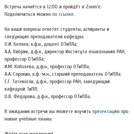
Встреча начнётся в 12:00 и пройдёт в Zoom'е.
Подключиться можно
по ссылке
.
На ваши вопросы ответят студенты, аспиранты и
следующие преподаватели кафедры:
О.И. Беляев, к.ф.н., доцент ОТиПЛа;
А.А. Кибрик, д.ф.н., директор Института языкознания РАН,
профессор ОТиПЛа;
И.М. Кобозева, д.ф.н., профессор ОТиПЛа;
А.А. Сорокин, к.ф.-м.н., старший преподаватель ОТиПЛа;
С.Г. Татевосов, д.ф.н., профессор РАН, заведующий
кафедрой ТиПЛ;
О.В. Федорова, д.ф.н., профессор ОТиПЛа.
В ожидании встречи вы можете изучить
презентацию
про
новые учебные планы.
Ждём всех желающих!