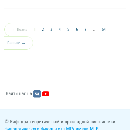
(текущая)
← Позже
1
2
3
4
5
6
7
…
64
Раньше →
Найти нас на
© Кафедра теоретической и прикладной лингвистики
филологического факультета
МГУ имени М. В.