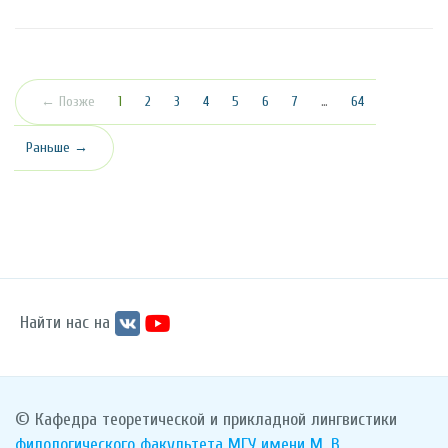
(текущая)
← Позже
1
2
3
4
5
6
7
…
64
Раньше →
Найти нас на
© Кафедра теоретической и прикладной лингвистики
филологического факультета
МГУ имени М. В.