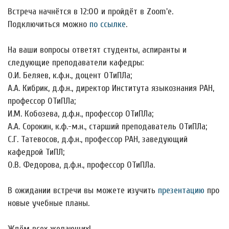
Встреча начнётся в 12:00 и пройдёт в Zoom'е.
Подключиться можно
по ссылке
.
На ваши вопросы ответят студенты, аспиранты и
следующие преподаватели кафедры:
О.И. Беляев, к.ф.н., доцент ОТиПЛа;
А.А. Кибрик, д.ф.н., директор Института языкознания РАН,
профессор ОТиПЛа;
И.М. Кобозева, д.ф.н., профессор ОТиПЛа;
А.А. Сорокин, к.ф.-м.н., старший преподаватель ОТиПЛа;
С.Г. Татевосов, д.ф.н., профессор РАН, заведующий
кафедрой ТиПЛ;
О.В. Федорова, д.ф.н., профессор ОТиПЛа.
В ожидании встречи вы можете изучить
презентацию
про
новые учебные планы.
Ждём всех желающих!