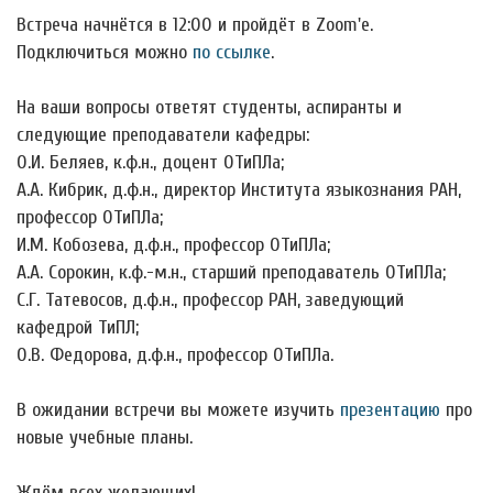
Встреча начнётся в 12:00 и пройдёт в Zoom'е.
Подключиться можно
по ссылке
.
На ваши вопросы ответят студенты, аспиранты и
следующие преподаватели кафедры:
О.И. Беляев, к.ф.н., доцент ОТиПЛа;
А.А. Кибрик, д.ф.н., директор Института языкознания РАН,
профессор ОТиПЛа;
И.М. Кобозева, д.ф.н., профессор ОТиПЛа;
А.А. Сорокин, к.ф.-м.н., старший преподаватель ОТиПЛа;
С.Г. Татевосов, д.ф.н., профессор РАН, заведующий
кафедрой ТиПЛ;
О.В. Федорова, д.ф.н., профессор ОТиПЛа.
В ожидании встречи вы можете изучить
презентацию
про
новые учебные планы.
Ждём всех желающих!