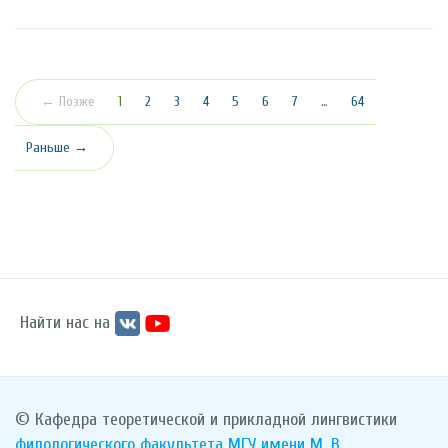
(текущая)
← Позже
1
2
3
4
5
6
7
…
64
Раньше →
Найти нас на
© Кафедра теоретической и прикладной лингвистики
филологического факультета
МГУ имени М. В.