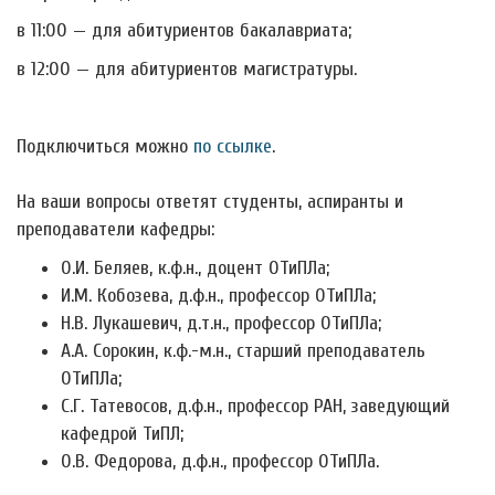
в 11:00 — для абитуриентов бакалавриата;
в 12:00 — для абитуриентов магистратуры.
Подключиться можно
по ссылке
.
На ваши вопросы ответят студенты, аспиранты и
преподаватели кафедры:
О.И. Беляев, к.ф.н., доцент ОТиПЛа;
И.М. Кобозева, д.ф.н., профессор ОТиПЛа;
Н.В. Лукашевич, д.т.н., профессор ОТиПЛа;
А.А. Сорокин, к.ф.-м.н., старший преподаватель
ОТиПЛа;
С.Г. Татевосов, д.ф.н., профессор РАН, заведующий
кафедрой ТиПЛ;
О.В. Федорова, д.ф.н., профессор ОТиПЛа.