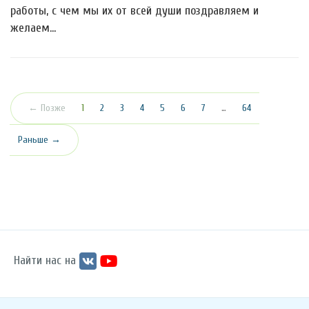
работы, с чем мы их от всей души поздравляем и
желаем…
(текущая)
← Позже
1
2
3
4
5
6
7
…
64
Раньше →
Найти нас на