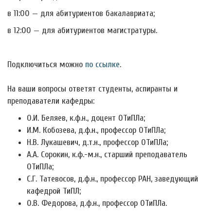
в 11:00 — для абитуриентов бакалавриата;
в 12:00 — для абитуриентов магистратуры.
Подключиться можно
по ссылке
.
На ваши вопросы ответят студенты, аспиранты и
преподаватели кафедры:
О.И. Беляев, к.ф.н., доцент ОТиПЛа;
И.М. Кобозева, д.ф.н., профессор ОТиПЛа;
Н.В. Лукашевич, д.т.н., профессор ОТиПЛа;
А.А. Сорокин, к.ф.-м.н., старший преподаватель
ОТиПЛа;
С.Г. Татевосов, д.ф.н., профессор РАН, заведующий
кафедрой ТиПЛ;
О.В. Федорова, д.ф.н., профессор ОТиПЛа.