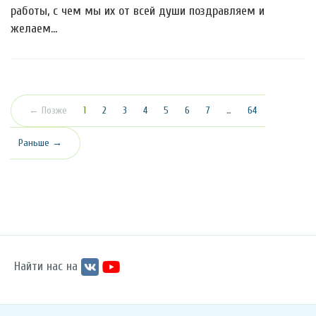
работы, с чем мы их от всей души поздравляем и
желаем…
(текущая)
← Позже
1
2
3
4
5
6
7
…
64
Раньше →
Найти нас на