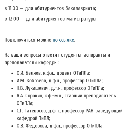
в 11:00 — для абитуриентов бакалавриата;
в 12:00 — для абитуриентов магистратуры.
Подключиться можно
по ссылке
.
На ваши вопросы ответят студенты, аспиранты и
преподаватели кафедры:
О.И. Беляев, к.ф.н., доцент ОТиПЛа;
И.М. Кобозева, д.ф.н., профессор ОТиПЛа;
Н.В. Лукашевич, д.т.н., профессор ОТиПЛа;
А.А. Сорокин, к.ф.-м.н., старший преподаватель
ОТиПЛа;
С.Г. Татевосов, д.ф.н., профессор РАН, заведующий
кафедрой ТиПЛ;
О.В. Федорова, д.ф.н., профессор ОТиПЛа.