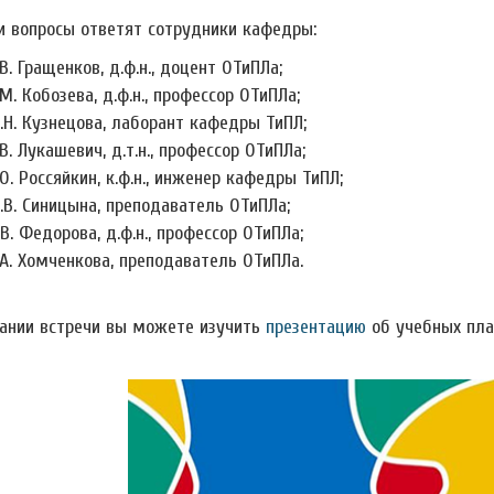
и вопросы ответят сотрудники кафедры:
.В. Гращенков, д.ф.н., доцент ОТиПЛа;
.М. Кобозева, д.ф.н., профессор ОТиПЛа;
.Н. Кузнецова, лаборант кафедры ТиПЛ;
.В. Лукашевич, д.т.н., профессор ОТиПЛа;
.О. Россяйкин, к.ф.н., инженер кафедры ТиПЛ;
.В. Синицына, преподаватель ОТиПЛа;
.В. Федорова, д.ф.н., профессор ОТиПЛа;
.А. Хомченкова, преподаватель ОТиПЛа.
ании встречи вы можете изучить
презентацию
об учебных пла