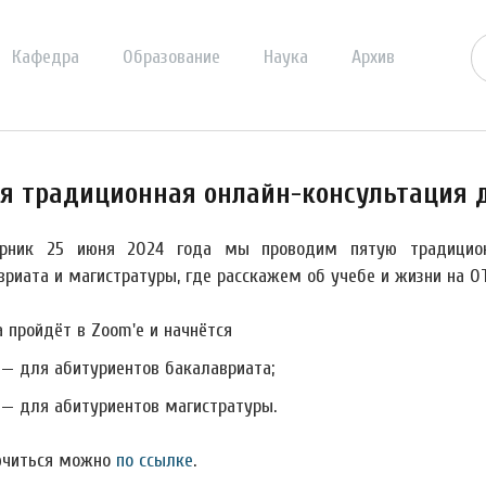
Кафедра
Образование
Наука
Архив
я традиционная онлайн-консультация 
орник
25 июня
2024 года мы проводим пятую традиционн
вриата и магистратуры, где расскажем об учебе и жизни на О
а пройдёт в Zoom'е и начнётся
0 — для абитуриентов бакалавриата;
0 — для абитуриентов магистратуры.
читься можно
по ссылке
.