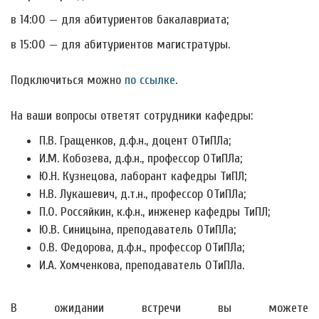
в 14:00 — для абитуриентов бакалавриата;
в 15:00 — для абитуриентов магистратуры.
Подключиться можно
по ссылке
.
На ваши вопросы ответят сотрудники кафедры:
П.В. Гращенков, д.ф.н., доцент ОТиПЛа;
И.М. Кобозева, д.ф.н., профессор ОТиПЛа;
Ю.Н. Кузнецова, лаборант кафедры ТиПЛ;
Н.В. Лукашевич, д.т.н., профессор ОТиПЛа;
П.О. Россяйкин, к.ф.н., инженер кафедры ТиПЛ;
Ю.В. Синицына, преподаватель ОТиПЛа;
О.В. Федорова, д.ф.н., профессор ОТиПЛа;
И.А. Хомченкова, преподаватель ОТиПЛа.
В ожидании встречи вы можете