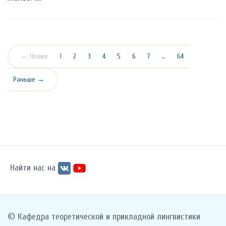
(текущая)
← Позже
1
2
3
4
5
6
7
…
64
Раньше →
Найти нас на
© Кафедра теоретической и прикладной лингвистики