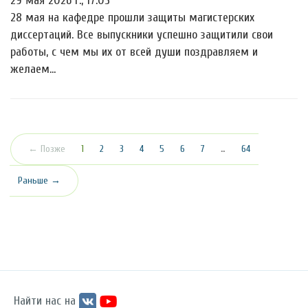
29 мая 2026 г., 17:05
28 мая на кафедре прошли защиты магистерских
диссертаций. Все выпускники успешно защитили свои
работы, с чем мы их от всей души поздравляем и
желаем…
(текущая)
← Позже
1
2
3
4
5
6
7
…
64
Раньше →
Найти нас на