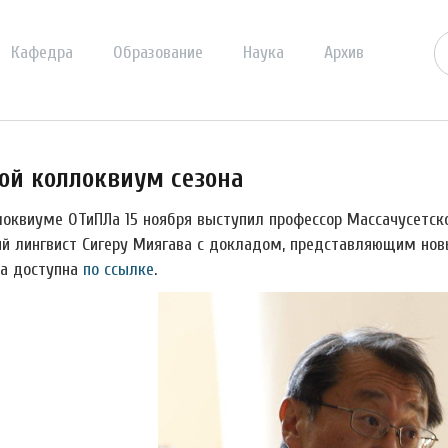
Кафедра
Образование
Наука
Архив
ой коллоквиум сезона
локвиуме ОТиПЛа 15 ноября выступил профессор Массачусетско
ий лингвист Сигеру Миягава с докладом, представляющим новы
а доступна
по ссылке
.