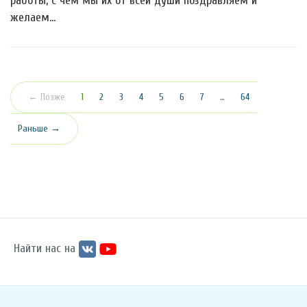
работы, с чем мы их от всей души поздравляем и
желаем…
(текущая)
← Позже
1
2
3
4
5
6
7
…
64
Раньше →
Найти нас на