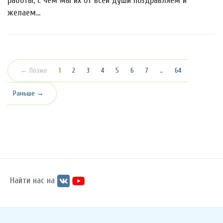
работы, с чем мы их от всей души поздравляем и
желаем…
(текущая)
← Позже
1
2
3
4
5
6
7
…
64
Раньше →
Найти нас на