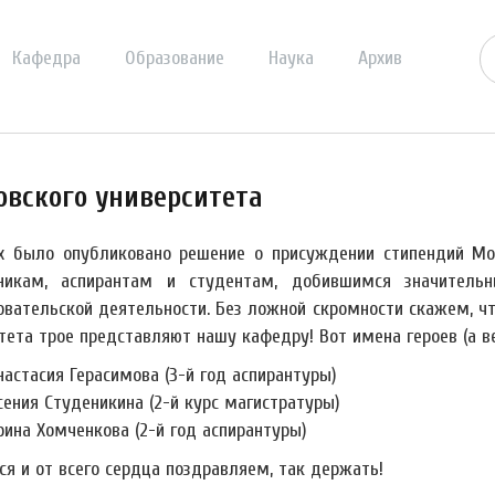
Кафедра
Образование
Наука
Архив
вского университета
х было опубликовано решение о присуждении стипендий Мо
никам, аспирантам и студентам, добившимся значительн
овательской деятельности. Без ложной скромности скажем, ч
ета трое представляют нашу кафедру! Вот имена героев (а вер
настасия Герасимова (3-й год аспирантуры)
сения Студеникина (2-й курс магистратуры)
рина Хомченкова (2-й год аспирантуры)
ся и от всего сердца поздравляем, так держать!