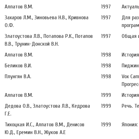
Алпатов В.М.
1997
Актуаль
Захаров Л.М., Зиновьева Н.В., Кривнова
1997
Для раз
О.Ф.
програм
Златоустова Л.В., Потапова Р.К., Потапов
1997
Общая и
В.В., Трунин-Донской В.Н.
Алпатов В.М.
1998
История
Беликов В.И.
1998
Пиджины
Плунгян В.А.
1998
Vox Cam
Прогресс
Алпатов В.М.
1999
История
Дедова О.В., Златоустова Л.В., Кедрова
1999
Речь. Т
Г.Е.
Тихоцкая И.С., Алпатов В.М., Денисов
1999
Япония:
Ю.Д., Еремин В.Н., Жуков А.Е