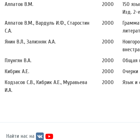
Алпатов В.М.
2000
150 язы
Изд. 2-е
Алпатов В.М., Вардуль И.Ф., Старостин
2000
Граммат
С.А.
литерат
Янин В.Л., Зализняк А.А.
2000
Новгоро
внестра
Плунгян В.А.
2000
Общая м
Кибрик А.Е.
2000
Очерки 
Кодзасов С.В., Кибрик А.Е., Муравьева
2000
Язык и 
И.А.
Найти нас на