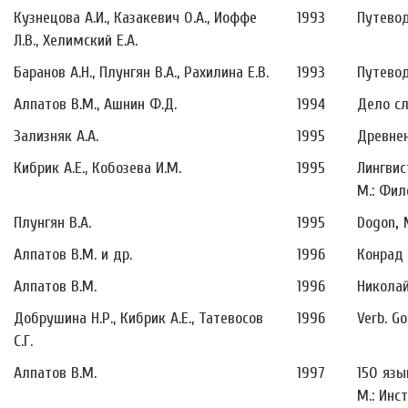
Кузнецова А.И., Казакевич О.А., Иоффе
1993
Путевод
Л.В., Хелимский Е.А.
Баранов А.Н., Плунгян В.А., Рахилина Е.В.
1993
Путевод
Алпатов В.М., Ашнин Ф.Д.
1994
Дело сл
Зализняк А.А.
1995
Древнен
Кибрик А.Е., Кобозева И.М.
1995
Лингвис
М.: Фил
Плунгян В.А.
1995
Dogon
,
Алпатов В.М. и др.
1996
Конрад 
Алпатов В.М.
1996
Николай
Добрушина Н.Р., Кибрик А.Е., Татевосов
1996
Verb. G
С.Г.
Алпатов В.М.
1997
150 язы
М.: Инс