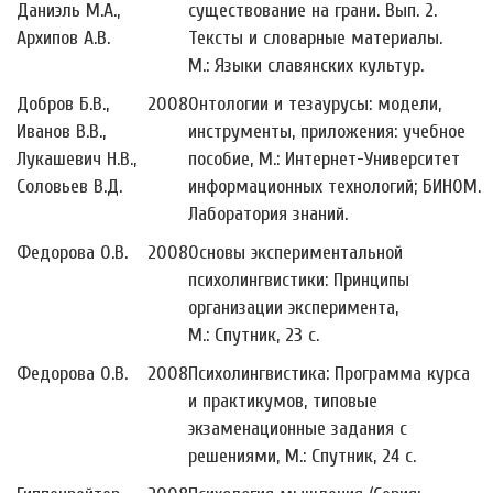
Даниэль М.А.,
существование на грани. Вып. 2.
Архипов А.В.
Тексты и словарные материалы.
М.: Языки славянских культур.
Добров Б.В.,
2008
Онтологии и тезаурусы: модели,
Иванов В.В.,
инструменты, приложения: учебное
Лукашевич Н.В.,
пособие, М.: Интернет-Университет
Соловьев В.Д.
информационных технологий; БИНОМ.
Лаборатория знаний.
Федорова О.В.
2008
Основы экспериментальной
психолингвистики: Принципы
организации эксперимента,
М.: Спутник, 23 с.
Федорова О.В.
2008
Психолингвистика: Программа курса
и практикумов, типовые
экзаменационные задания с
решениями, М.: Спутник, 24 с.