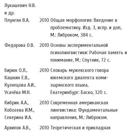
Лукашевич Н.В.
и др.
Плунгян В.А.
2010
Общая морфология: Введение в
проблематику. Изд. 3, испр. и доп,
М.: Либроком, 384 с.
Федорова О.В.
2010
Основы экспериментальной
психолингвистики: Рабочая память и
понимание, М.: Спутник, 72 с.
Бирюк О.Л.,
2010
Словарь мужевского говора
Кашкин Е.В.,
ижемского диалекта коми-
Кузнецова А.И.,
зырянского языка,
Усачёва М.Н.
Екатеринбург: Баско, 320 с.
Кибрик А.А.,
2010
Современная американская
Кобозева И.М.,
лингвистика: Фундаментальные
Секерина И.А.
направления, М.: Либроком
.
Архипов А.В.,
2010
Теоретическая и прикладная