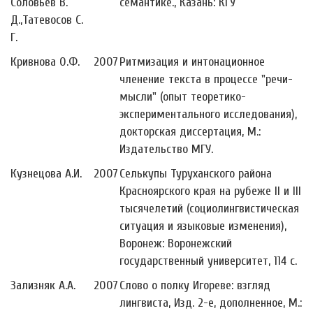
Соловьев В.
семантике., Казань: КГУ
Д.,Татевосов С.
Г.
Кривнова О.Ф.
2007
Ритмизация и интонационное
членение текста в процессе "речи-
мысли" (опыт теоретико-
экспериментального исследования),
докторская диссертация, М.:
Издательство МГУ.
Кузнецова А.И.
2007
Селькупы Туруханского района
Красноярского края на рубеже II и III
тысячелетий (социолингвистическая
ситуация и языковые изменения),
Воронеж: Воронежский
государственный университет, 114 с.
Зализняк А.А.
2007
Слово о полку Игореве: взгляд
лингвиста, Изд. 2-е, дополненное, М.: