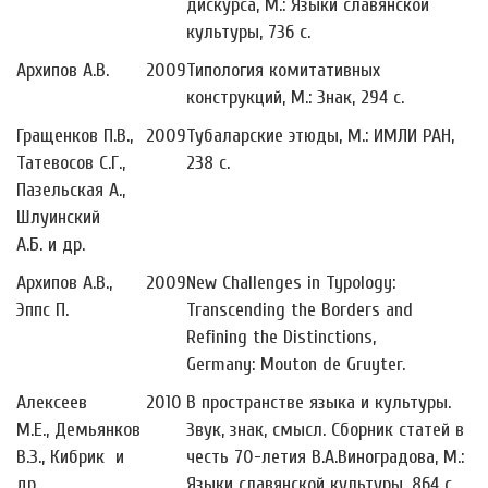
дискурса, М.: Языки славянской
культуры, 736 с.
Архипов А.В.
2009
Типология комитативных
конструкций, М.: Знак, 294 с.
Гращенков П.В.,
2009
Тубаларские этюды, М.: ИМЛИ РАН,
Татевосов С.Г.,
238 с.
Пазельская А.,
Шлуинский
А.Б. и др.
Архипов А.В.,
2009
New Challenges in Typology:
Эппс П.
Transcending the Borders and
Refining the Distinctions,
Germany: Mouton de Gruyter.
Алексеев
2010
В пространстве языка и культуры.
М.Е., Демьянков
Звук, знак, смысл. Сборник статей в
В.З., Кибрик и
честь 70-летия В.А.Виноградова, М.:
др.
Языки славянской культуры, 864 с