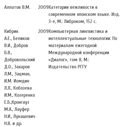
Алпатов В.М.
2009
Категории вежливости в
современном японском языке. Изд.
3-е, М.: Либроком, 152 с.
Кибрик
2009
Компьютерная лингвистика и
А.Е., Беликов
интеллектуальные технологии: По
В.И., Добров
материалам ежегодной
Б.В.,
Международной конференции
Добровольский
«Диалог», том 8, М.:
Д.О., Захаров
Издательство РГГУ
Л.М., Зацман,
И.М. Иомдин
Л.Л., Кобозева
И.М., Козеренко
Е.Б.,Кронгауз
М.А., Лауфер
Н.И., Лукашевич
Н.В. и др.