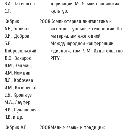
В.А., Татевосов
деривации, М.: Языки славянских
С.Г.
культур.
Кибрик
2008
Компьютерная лингвистика и
А.Е., Беликов
интеллектуальные технологии: По
В.И., Добров
материалам ежегодной
Б.В.,
Международной конференции
Добровольский
«Диалог», том 7, М.: Издательство
Д.О., Захаров
РГГУ.
Л.М., Зацман,
И.М. Иомдин
Л.Л., Кобозева
И.М., Козеренко
Е.Б., Кронгауз
М.А., Лауфер
Н.И., Лукашевич
Н.В. и др.
Кибрик А.Е.,
2008
Малые языки и традиции: