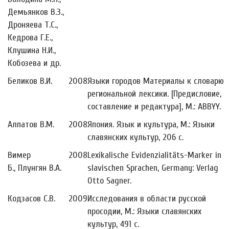
Демьянков В.З.,
Дроняева Т.С.,
Кедрова Г.Е.,
Клушина Н.И.,
Кобозева и др.
Беликов В.И.
2008
Языки городов Материалы к словарю
региональной лексики. [Предисловие,
составление и редактура], М.: ABBYY.
Алпатов В.М.
2008
Япония. Язык и культура, М.: Языки
славянских культур, 206 с.
Вимер
2008
Lexikalische Evidenzialitäts-Marker in
Б., Плунгян В.А.
slavischen Sprachen, Germany: Verlag
Otto Sagner.
Кодзасов С.В.
2009
Исследования в области русской
просодии, М.: Языки славянских
культур, 491 с.