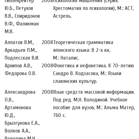
Гиппенрейтер
2008
Психология мышления (Серия:
Ю.Б., Петухов
Хрестоматия по психологии), М.: АСТ,
В.В., Спиридонов
Астрель.
В.Ф., Фаликман
М.В.
Алпатов В.М.,
2008
Теоретическая грамматика
Аркадьев П.М.,
японского языка: В 2-х кн,
Подлесская В.И.
М.: Наталис.
Архипов А.В.,
2008
Фонетика и нефонетика. К 70-летию
Федорова О.В.
Сандро В. Кодзасова, М.: Языки
славянских культур.
Александрова
2008
Язык средств массовой информации.
О.В.,
Под ред. М.Н. Володиной. Учебное
Артамонова
пособие для вузов, М.: Альма Матер,
Ю.Д.,
760 с.
Брызгунова Е.А.,
Волков А.А.,
Володина М.Н.,