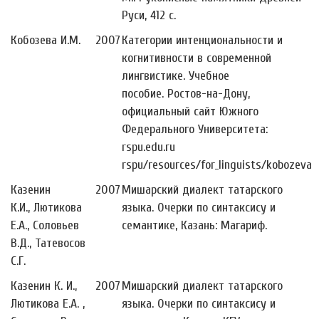
Руси, 412 с.
Кобозева И.М.
2007
Категории интенциональности и
когнитивности в современной
лингвистике. Учебное
пособие. Ростов-на-Дону,
официальный сайт Южного
Федерального Университета:
rspu.edu.ru
rspu/resources/for_linguists/kobozeva
Казенин
2007
Мишарский диалект татарского
К.И., Лютикова
языка. Очерки по синтаксису и
Е.А., Соловьев
семантике, Казань: Магариф.
В.Д., Татевосов
С.Г.
Казенин К. И.,
2007
Мишарский диалект татарского
Лютикова Е.А. ,
языка. Очерки по синтаксису и