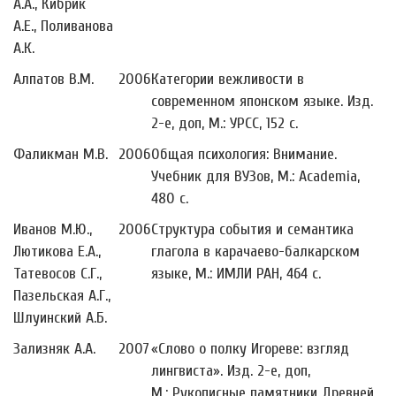
А.А., Кибрик
А.Е., Поливанова
А.К.
Алпатов В.М.
2006
Категории вежливости в
современном японском языке. Изд.
2-е, доп, М.: УРСС, 152 с.
Фаликман М.В.
2006
Общая психология: Внимание.
Учебник для ВУЗов, М.: Academia,
480 с.
Иванов М.Ю.,
2006
Структура события и семантика
Лютикова Е.А.,
глагола в карачаево-балкарском
Татевосов С.Г.,
языке, М.: ИМЛИ РАН, 464 с.
Пазельская А.Г.,
Шлуинский А.Б.
Зализняк А.А.
2007
«Слово о полку Игореве: взгляд
лингвиста». Изд. 2-е, доп,
М.: Рукописные памятники Древней