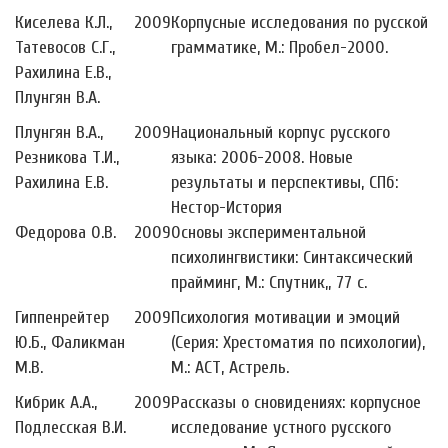
Киселева К.Л.,
2009
Корпусные исследования по русской
Татевосов С.Г.,
грамматике, М.: Пробел-2000.
Рахилина Е.В.,
Плунгян В.А.
Плунгян В.А.,
2009
Национальный корпус русского
Резникова Т.И.,
языка: 2006-2008. Новые
Рахилина Е.В.
результаты и перспективы, СПб:
Нестор-История
Федорова О.В.
2009
Основы экспериментальной
психолингвистики: Синтаксический
прайминг, М.: Спутник,, 77 с.
Гиппенрейтер
2009
Психология мотивации и эмоций
Ю.Б., Фаликман
(Серия: Хрестоматия по психологии),
М.В.
М.: АСТ, Астрель.
Кибрик А.А.,
2009
Рассказы о сновидениях: корпусное
Подлесская В.И.
исследование устного русского