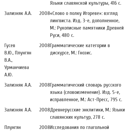
Языки славянской культуры, 416 с.
Зализняк А.А.
2008
«Слово о полку Игореве»: взгляд
лингвиста. Изд. 3-е, дополненное,
М.: Рукописные памятники Древней
Руси, 480 с.
Гусев
2008
Грамматические категории в
В.Ю., Плунгян
дискурсе, М.: Гнозис.
В.А.,
Урманчиева
А.Ю.
Зализняк А.А.
2008
Грамматический словарь русского
языка (словоизменение). Изд. 5-е,
исправленное, М.: Аст-Пресс, 795 с.
Зализняк А.А.
2008
Древнерусские энклитики, М.: Языки
славянских культур, 278 с.
Плунгян
2008
Исследования по глагольной