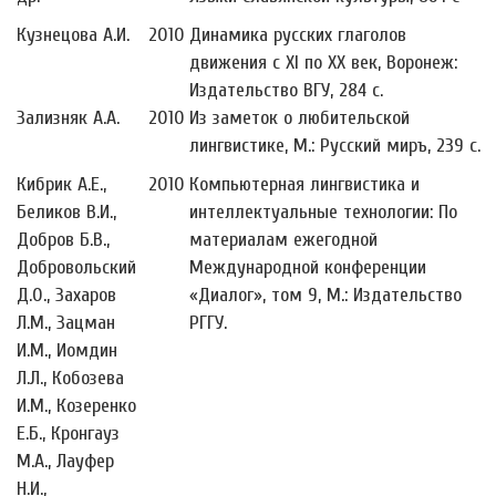
Кузнецова А.И.
2010
Динамика русских глаголов
движения с XI по XX век, Воронеж:
Издательство ВГУ, 284 с.
Зализняк А.А.
2010
Из заметок о любительской
лингвистике, М.: Русский миръ, 239 с.
Кибрик А.Е.,
2010
Компьютерная лингвистика и
Беликов В.И.,
интеллектуальные технологии: По
Добров Б.В.,
материалам ежегодной
Добровольский
Международной конференции
Д.О., Захаров
«Диалог», том 9, М.: Издательство
Л.М., Зацман
РГГУ.
И.М., Иомдин
Л.Л., Кобозева
И.М., Козеренко
Е.Б., Кронгауз
М.А., Лауфер
Н.И.,