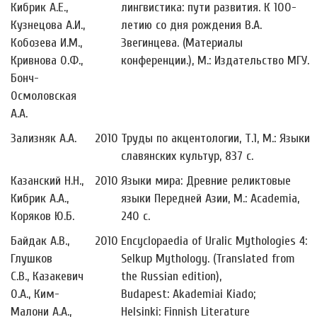
Кибрик А.Е.,
лингвистика: пути развития. К 100-
Кузнецова А.И.,
летию со дня рождения В.А.
Кобозева И.М.,
Звегинцева. (Материалы
Кривнова О.Ф.,
конференции.), М.: Издательство МГУ.
Бонч-
Осмоловская
А.А.
Зализняк А.А.
2010
Труды по акцентологии, Т.1, М.: Языки
славянских культур, 837 с.
Казанский Н.Н.,
2010
Языки мира: Древние реликтовые
Кибрик А.А.,
языки Передней Азии, М.: Academia,
Коряков Ю.Б.
240 с.
Байдак А.В.,
2010
Encyclopaedia of Uralic Mythologies 4:
Глушков
Selkup Mythology. (Translated from
С.В., Казакевич
the Russian edition),
О.А., Ким-
Budapest: Akademiai Kiado;
Малони А.А.,
Helsinki: Finnish Literature