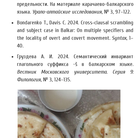
предельности. На материале карачаево-балкарского
языка.
Урало-алтайские исследования
, № 3, 97–122.
Bondarenko T., Davis C. 2024. Cross‐clausal scrambling
and subject case in Balkar: On multiple specifiers and
the locality of overt and covert movement.
Syntax
, 1–
40.
Груздева А. И. 2024. Семантический инвариант
глагольного суффикса -š в балкарском языке.
Вестник Московского университета. Серия 9:
Филология
, № 3, 124–135.