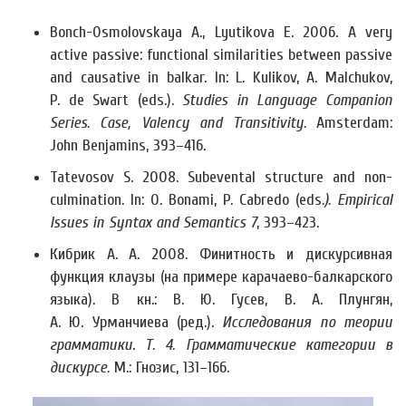
Bonch-Osmolovskaya A., Lyutikova E. 2006. A very
active passive: functional similarities between passive
and causative in balkar. In: L. Kulikov, A. Malchukov,
P. de Swart (eds.).
Studies in Language Companion
Series. Case, Valency and Transitivity.
Amsterdam:
John Benjamins, 393–416.
Tatevosov S. 2008. Subevental structure and non-
culmination. In: O. Bonami, P. Cabredo (eds
.). Empirical
Issues in Syntax and Semantics 7
, 393–423.
Кибрик А. А. 2008. Финитность и дискурсивная
функция клаузы (на примере карачаево-балкарского
языка). В кн.: В. Ю. Гусев, В. А. Плунгян,
А. Ю. Урманчиева (ред.).
Исследования по теории
грамматики
.
Т. 4. Грамматические категории в
дискурсе.
М.: Гнозис, 131–166.