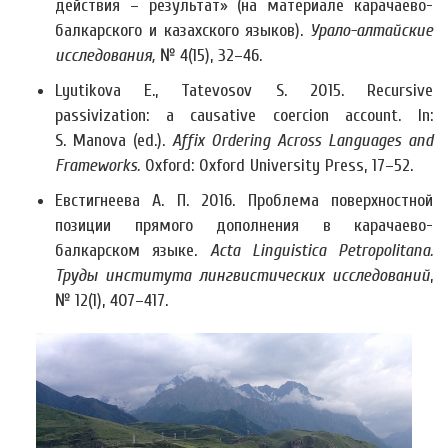
действия – результат» (на материале карачаево-
балкарского и казахского языков).
Урало-алтайские
исследования,
№ 4(15), 32–46.
Lyutikova E., Tatevosov S. 2015. Recursive
passivization: a causative coercion account. In:
S. Manova (ed.).
Affix Ordering Across Languages and
Frameworks.
Oxford: Oxford University Press, 17–52.
Евстигнеева А. П. 2016. Проблема поверхностной
позиции прямого дополнения в карачаево-
балкарском языке.
Acta
Linguistica
Petropolitana
.
Труды института лингвистических исследований
,
№ 12(1), 407–417.