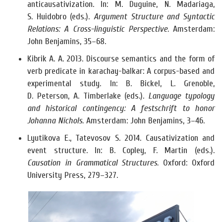
anticausativization. In: M. Duguine, N. Madariaga,
S. Huidobro (eds.).
Argument Structure and Syntactic
Relations: A Cross-linguistic Perspective.
Amsterdam:
John Benjamins, 35–68.
Kibrik A. A. 2013. Discourse semantics and the form of
verb predicate in karachay-balkar: A corpus-based and
experimental study. In: B. Bickel, L. Grenoble,
D. Peterson, A. Timberlake (eds.).
Language typology
and historical contingency: A festschrift to honor
Johanna Nichols.
Amsterdam: John Benjamins, 3–46.
Lyutikova E., Tatevosov S. 2014. Causativization and
event structure. In: B. Copley, F. Martin (eds.).
Causation in Grammatical Structures.
Oxford: Oxford
University Press, 279–327.