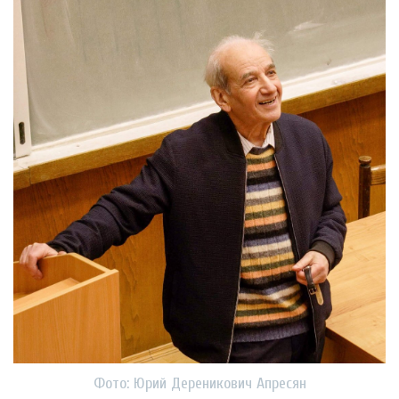
Фото: Юрий Дереникович Апресян