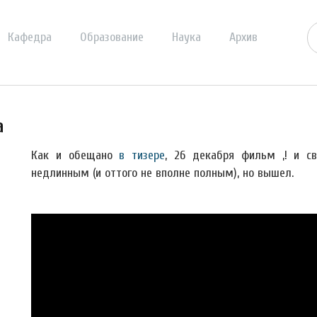
Кафедра
Образование
Наука
Архив
а
Как и обещано
в тизере
, 26 декабря фильм ,! и с
недлинным (и оттого не вполне полным), но вышел.