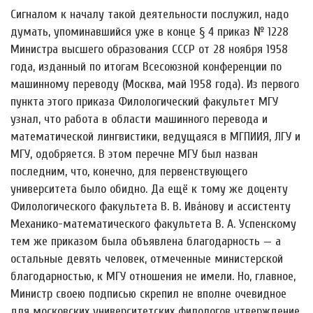
Сигналом к началу такой деятельности послужил, надо
думать, упоминавшийся уже в конце § 4 приказ № 1228
Министра высшего образования СССР от 28 ноября 1958
года, изданный по итогам Всесоюзной конференции по
машинному переводу (Москва, май 1958 года). Из первого
пункта этого приказа Филологический факультет МГУ
узнал, что работа в области машинного перевода и
математической лингвистики, ведущаяся в МГПИИЯ, ЛГУ и
МГУ, одобряется. В этом перечне МГУ был назван
последним, что, конечно, для первенствующего
университета было обидно. Да ещё к тому же доценту
Филологического факультета В. В. Ива́нову и ассистенту
Механико-математического факультета В. А. Успенскому
тем же приказом была объявлена благодарность — а
остальные девять человек, отмеченные министерской
благодарностью, к МГУ отношения не имели. Но, главное,
Министр своею подписью скрепил не вполне очевидное
для московских университетских филологов утверждение,