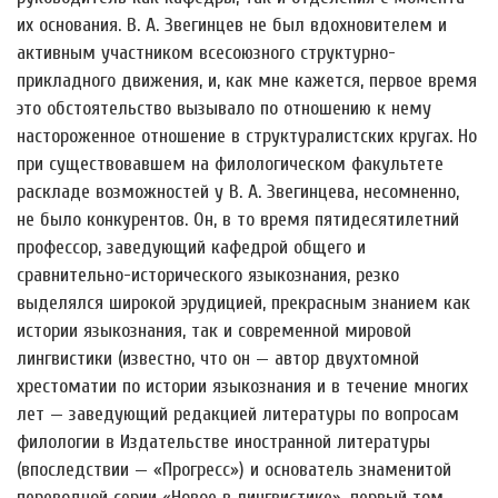
их основания. В. А. Звегинцев не был вдохновителем и
активным участником всесоюзного структурно-
прикладного движения, и, как мне кажется, первое время
это обстоятельство вызывало по отношению к нему
настороженное отношение в структуралистских кругах. Но
при существовавшем на филологическом факультете
раскладе возможностей у В. А. Звегинцева, несомненно,
не было конкурентов. Он, в то время пятидесятилетний
профессор, заведующий кафедрой общего и
сравнительно-исторического языкознания, резко
выделялся широкой эрудицией, прекрасным знанием как
истории языкознания, так и современной мировой
лингвистики (известно, что он — автор двухтомной
хрестоматии по истории языкознания и в течение многих
лет — заведующий редакцией литературы по вопросам
филологии в Издательстве иностранной литературы
(впоследствии — «Прогресс») и основатель знаменитой
переводной серии «Новое в лингвистике», первый том