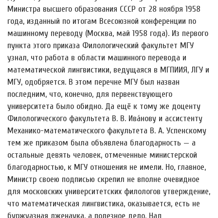
Министра высшего образования СССР от 28 ноября 1958
года, изданный по итогам Всесоюзной конференции по
машинному переводу (Москва, май 1958 года). Из первого
пункта этого приказа Филологический факультет МГУ
узнал, что работа в области машинного перевода и
математической лингвистики, ведущаяся в МГПИИЯ, ЛГУ и
МГУ, одобряется. В этом перечне МГУ был назван
последним, что, конечно, для первенствующего
университета было обидно. Да ещё к тому же доценту
Филологического факультета В. В. Ива́нову и ассистенту
Механико-математического факультета В. А. Успенскому
тем же приказом была объявлена благодарность — а
остальные девять человек, отмеченные министерской
благодарностью, к МГУ отношения не имели. Но, главное,
Министр своею подписью скрепил не вполне очевидное
для московских университетских филологов утверждение,
что математическая лингвистика, оказывается, есть не
буржуазная лженаука, а полезное дело. Над