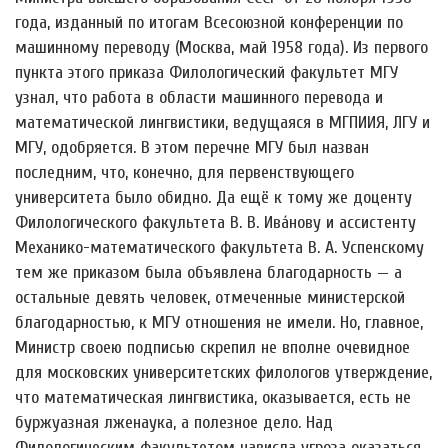
года, изданный по итогам Всесоюзной конференции по
машинному переводу (Москва, май 1958 года). Из первого
пункта этого приказа Филологический факультет МГУ
узнал, что работа в области машинного перевода и
математической лингвистики, ведущаяся в МГПИИЯ, ЛГУ и
МГУ, одобряется. В этом перечне МГУ был назван
последним, что, конечно, для первенствующего
университета было обидно. Да ещё к тому же доценту
Филологического факультета В. В. Ива́нову и ассистенту
Механико-математического факультета В. А. Успенскому
тем же приказом была объявлена благодарность — а
остальные девять человек, отмеченные министерской
благодарностью, к МГУ отношения не имели. Но, главное,
Министр своею подписью скрепил не вполне очевидное
для московских университетских филологов утверждение,
что математическая лингвистика, оказывается, есть не
буржуазная лженаука, а полезное дело. Над
Филологическим факультетом нависла угроза оказаться