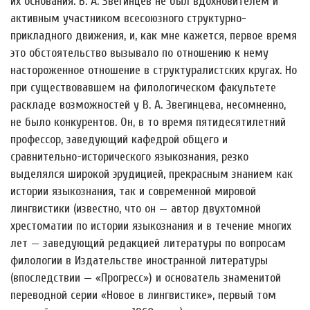
их основания. В. А. Звегинцев не был вдохновителем и
активным участником всесоюзного структурно-
прикладного движения, и, как мне кажется, первое время
это обстоятельство вызывало по отношению к нему
настороженное отношение в структуралистских кругах. Но
при существовавшем на филологическом факультете
раскладе возможностей у В. А. Звегинцева, несомненно,
не было конкурентов. Он, в то время пятидесятилетний
профессор, заведующий кафедрой общего и
сравнительно-исторического языкознания, резко
выделялся широкой эрудицией, прекрасным знанием как
истории языкознания, так и современной мировой
лингвистики (известно, что он — автор двухтомной
хрестоматии по истории языкознания и в течение многих
лет — заведующий редакцией литературы по вопросам
филологии в Издательстве иностранной литературы
(впоследствии — «Прогресс») и основатель знаменитой
переводной серии «Новое в лингвистике», первый том