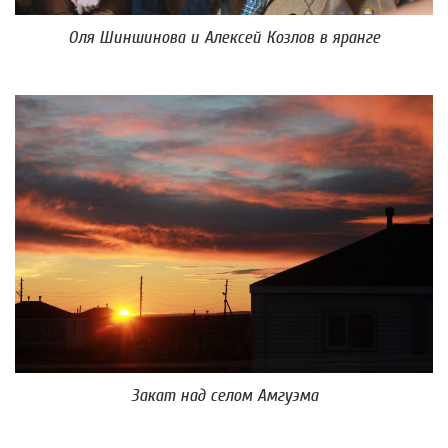
Оля Шиншинова и Алексей Козлов в яранге
Закат над селом Амгуэма