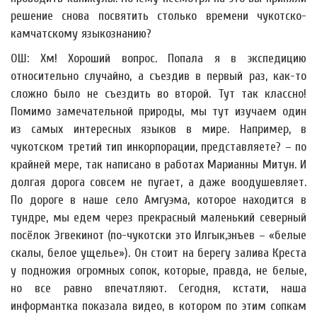
решение снова посвятить столько времени чукотско-
камчатскому языкознанию?
ОШ: Хм! Хороший вопрос. Попала я в экспедицию
относительно случайно, а съездив в первый раз, как-то
сложно было не съездить во второй. Тут так классно!
Помимо замечательной природы, мы тут изучаем один
из самых интересных языков в мире. Например, в
чукотском третий тип инкорпорации, представляете? – по
крайней мере, так написано в работах Марианны Митун. И
долгая дорога совсем не пугает, а даже воодушевляет.
По дороге в наше село Амгуэма, которое находится в
тундре, мы едем через прекрасный маленький северный
посёлок Эгвекинот (по-чукотски это Илгык,энъев – «белые
скалы, белое ущелье»). Он стоит на берегу залива Креста
у подножия огромных сопок, которые, правда, не белые,
но все равно впечатляют. Сегодня, кстати, наша
информантка показала видео, в котором по этим сопкам