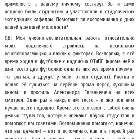
применяете к вашему личному составу? Вы и сами
недавно были студентом и участвовали в студенческих
экспедициях кафедры. Помогают ли воспоминания о днях
вашей ушедшей молодости?
ОВ: Моя учебно-воспитательная работа относительно
моих подопечных строилась на нескольких
основополагающих и важных факторах. Во-первых, я всё
время ходил в футболке с надписью ОТиПЛ (кроме неё я
взял всего две футболки: одна из них всё время почему-
то грязная, а другую у меня отнял студент). Иногда я
вешал её сушиться на верёвки прямо перед кухонным
окном, и профиль Александра Евгеньевича на всех
смотрел. Один раз я накрыл им тесто – и оно под ним
лучше всего подошло. Кроме этого, я взял с собой очень
умных студентов, которые опекают других студентов и
помогают им советами. Воспоминания помогают, конечно,
что вы думали! – вот я вспоминаю, как я в первый раз
приехал в Теги, в десант – тогда я был с такой же