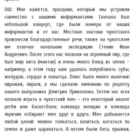
ОШ: Мне кажется, праздник, который мы устроили
совместно с нашими информантами. Сначала был
небольшой концерт, где были номера от наших
информантов и от нас. Местные знатоки чукотского
произнесли благодарственные речи, также на чукотском
им отвечал начальник экспедиции Стенин Иван
Андреевич. После этого нас позвали на огромный пир, где
был жир кита (мантак) и очень много блюд из оленя –
например, в этом году нам удалось попробовать губы,
желудок, сердце и копытца. Плюс было много выпечки:
пирожки, пироги, а мы сделали лимонник по рецепту
нашего выпускника Дмитрия Привознова. Затем нас всех
позвали играть в чукотский мяч – это некоторый аналог
регби или баскетбола: команда женщин и команда
мужчин отбирают мяч друг в друга. Мяч добывается
любой ценой: можно толкаться, возиться, кататься по
земле и даже царапаться. А потом были бега, прыжки,