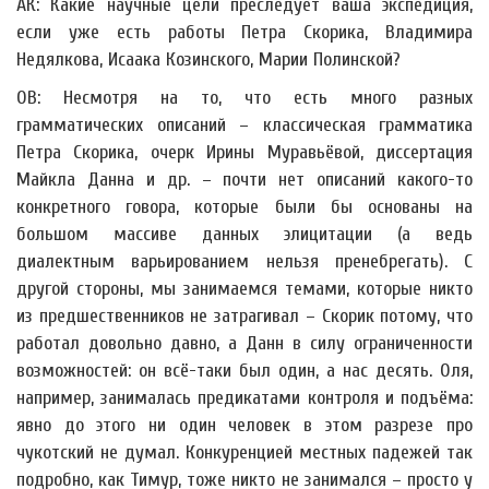
АК: Какие научные цели преследует ваша экспедиция,
если уже есть работы Петра Скорика, Владимира
Недялкова, Исаака Козинского, Марии Полинской?
ОВ: Несмотря на то, что есть много разных
грамматических описаний – классическая грамматика
Петра Скорика, очерк Ирины Муравьёвой, диссертация
Майкла Данна и др. – почти нет описаний какого-то
конкретного говора, которые были бы основаны на
большом массиве данных элицитации (а ведь
диалектным варьированием нельзя пренебрегать). С
другой стороны, мы занимаемся темами, которые никто
из предшественников не затрагивал – Скорик потому, что
работал довольно давно, а Данн в силу ограниченности
возможностей: он всё-таки был один, а нас десять. Оля,
например, занималась предикатами контроля и подъёма:
явно до этого ни один человек в этом разрезе про
чукотский не думал. Конкуренцией местных падежей так
подробно, как Тимур, тоже никто не занимался – просто у