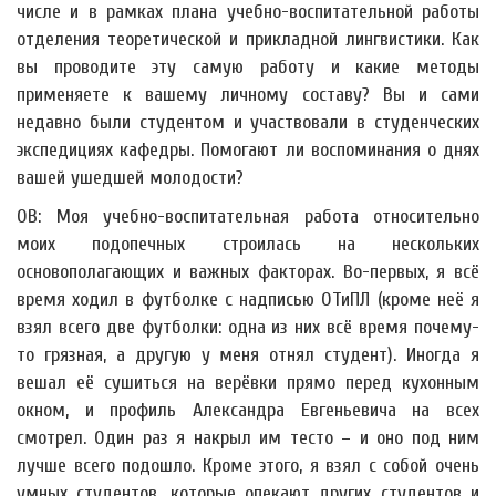
числе и в рамках плана учебно-воспитательной работы
отделения теоретической и прикладной лингвистики. Как
вы проводите эту самую работу и какие методы
применяете к вашему личному составу? Вы и сами
недавно были студентом и участвовали в студенческих
экспедициях кафедры. Помогают ли воспоминания о днях
вашей ушедшей молодости?
ОВ: Моя учебно-воспитательная работа относительно
моих подопечных строилась на нескольких
основополагающих и важных факторах. Во-первых, я всё
время ходил в футболке с надписью ОТиПЛ (кроме неё я
взял всего две футболки: одна из них всё время почему-
то грязная, а другую у меня отнял студент). Иногда я
вешал её сушиться на верёвки прямо перед кухонным
окном, и профиль Александра Евгеньевича на всех
смотрел. Один раз я накрыл им тесто – и оно под ним
лучше всего подошло. Кроме этого, я взял с собой очень
умных студентов, которые опекают других студентов и