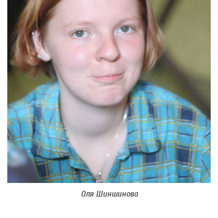
Оля Шиншинова