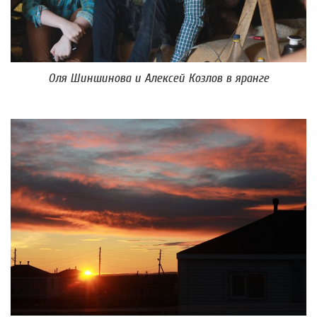
Оля Шиншинова и Алексей Козлов в яранге