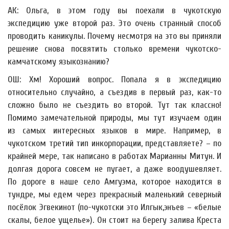
АК: Ольга, в этом году вы поехали в чукотскую
экспедицию уже второй раз. Это очень странный способ
проводить каникулы. Почему несмотря на это вы приняли
решение снова посвятить столько времени чукотско-
камчатскому языкознанию?
ОШ: Хм! Хороший вопрос. Попала я в экспедицию
относительно случайно, а съездив в первый раз, как-то
сложно было не съездить во второй. Тут так классно!
Помимо замечательной природы, мы тут изучаем один
из самых интересных языков в мире. Например, в
чукотском третий тип инкорпорации, представляете? – по
крайней мере, так написано в работах Марианны Митун. И
долгая дорога совсем не пугает, а даже воодушевляет.
По дороге в наше село Амгуэма, которое находится в
тундре, мы едем через прекрасный маленький северный
посёлок Эгвекинот (по-чукотски это Илгык,энъев – «белые
скалы, белое ущелье»). Он стоит на берегу залива Креста