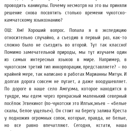
проводить каникулы. Почему несмотря на это вы приняли
решение снова посвятить столько времени чукотско-
камчатскому языкознанию?
ОШ: Хм! Хороший вопрос. Попала я в экспедицию
относительно случайно, а съездив в первый раз, как-то
сложно было не съездить во второй. Тут так классно!
Помимо замечательной природы, мы тут изучаем один
из самых интересных языков в мире. Например, в
чукотском третий тип инкорпорации, представляете? – по
крайней мере, так написано в работах Марианны Митун. И
долгая дорога совсем не пугает, а даже воодушевляет.
По дороге в наше село Амгуэма, которое находится в
тундре, мы едем через прекрасный маленький северный
посёлок Эгвекинот (по-чукотски это Илгык,энъев – «белые
скалы, белое ущелье»). Он стоит на берегу залива Креста
у подножия огромных сопок, которые, правда, не белые,
но все равно впечатляют. Сегодня, кстати, наша