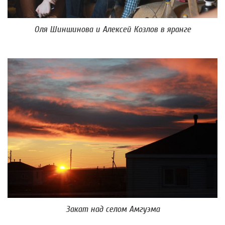
Оля Шиншинова и Алексей Козлов в яранге
Закат над селом Амгуэма