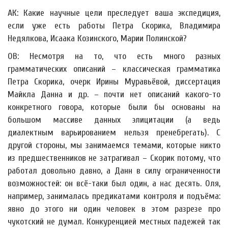
АК: Какие научные цели преследует ваша экспедиция,
если уже есть работы Петра Скорика, Владимира
Недялкова, Исаака Козинского, Марии Полинской?
ОВ: Несмотря на то, что есть много разных
грамматических описаний – классическая грамматика
Петра Скорика, очерк Ирины Муравьёвой, диссертация
Майкла Данна и др. – почти нет описаний какого-то
конкретного говора, которые были бы основаны на
большом массиве данных элицитации (а ведь
диалектным варьированием нельзя пренебрегать). С
другой стороны, мы занимаемся темами, которые никто
из предшественников не затрагивал – Скорик потому, что
работал довольно давно, а Данн в силу ограниченности
возможностей: он всё-таки был один, а нас десять. Оля,
например, занималась предикатами контроля и подъёма:
явно до этого ни один человек в этом разрезе про
чукотский не думал. Конкуренцией местных падежей так