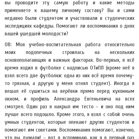
вы проводите эту самую работу и какие методы
применяете к вашему личному составу? Вы и сами
недавно были студентом и участвовали в студенческих
экспедициях кафедры. Помогают ли воспоминания о днях
вашей ушедшей молодости?
ОВ: Моя учебно-воспитательная работа относительно
моих подопечных строилась на нескольких
основополагающих и важных факторах. Во-первых, я всё
время ходил в футболке с надписью ОТиПЛ (кроме неё я
взял всего две футболки: одна из них всё время почему-
то грязная, а другую у меня отнял студент). Иногда я
вешал её сушиться на верёвки прямо перед кухонным
окном, и профиль Александра Евгеньевича на всех
смотрел. Один раз я накрыл им тесто – и оно под ним
лучше всего подошло. Кроме этого, я взял с собой очень
умных студентов, которые опекают других студентов и
помогают им советами. Воспоминания помогают, конечно,
что вы думали! – вот я вспоминаю, как я в первый раз