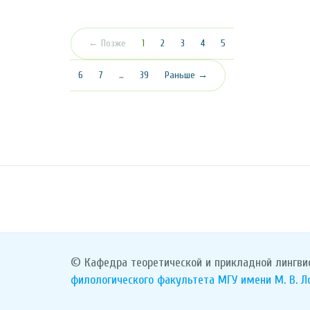
(текущая)
← Позже
1
2
3
4
5
6
7
…
39
Раньше →
© Кафедра теоретической и прикладной лингви
филологического факультета
МГУ имени М. В. 