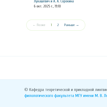
Лукашевич и А. А. Сорокина
6 окт. 2025 г., 19:10
(текущая)
← Позже
1
2
Раньше →
© Кафедра теоретической и прикладной лингви
филологического факультета
МГУ имени М. В. 