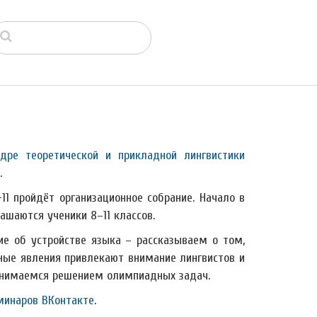
дре теоретической и прикладной лингвистики
.
1 пройдёт организационное собрание. Начало в
лашаются ученики 8–11 классов.
е об устройстве языка – рассказываем о том,
чные явления привлекают внимание лингвистов и
анимаемся решением олимпиадных задач.
минаров ВКонтакте
.