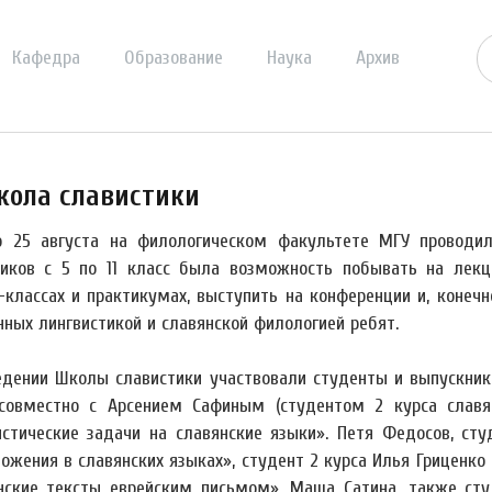
Кафедра
Образование
Наука
Архив
кола славистики
о 25 августа на филологическом факультете МГУ проводил
иков с 5 по 11 класс была возможность побывать на лекц
-классах и практикумах, выступить на конференции и, конеч
нных лингвистикой и славянской филологией ребят.
едении Школы славистики участвовали студенты и выпускники
 совместно с Арсением Сафиным (студентом 2 курса славя
истические задачи на славянские языки». Петя Федосов, ст
ложения в славянских языках», студент 2 курса Илья Гриценк
нские тексты еврейским письмом». Маша Сатина, также сту