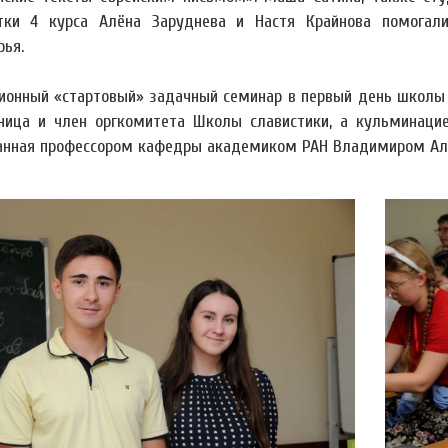
тки 4 курса Алёна Заруднева и Настя Крайнова помогали
рья.
ионный «стартовый» задачный семинар в первый день школы 
ница и член оргкомитета Школы славистики, а кульминаци
анная профессором кафедры академиком РАН Владимиром Ал