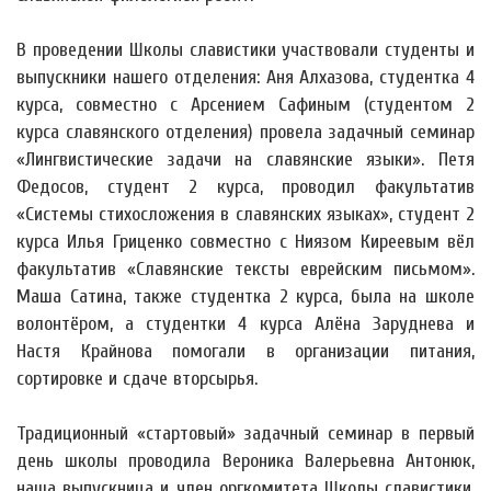
В проведении Школы славистики участвовали студенты и
выпускники нашего отделения: Аня Алхазова, студентка 4
курса, совместно с Арсением Сафиным (студентом 2
курса славянского отделения) провела задачный семинар
«Лингвистические задачи на славянские языки». Петя
Федосов, студент 2 курса, проводил факультатив
«Системы стихосложения в славянских языках», студент 2
курса Илья Гриценко совместно с Ниязом Киреевым вёл
факультатив «Славянские тексты еврейским письмом».
Маша Сатина, также студентка 2 курса, была на школе
волонтёром, а студентки 4 курса Алёна Заруднева и
Настя Крайнова помогали в организации питания,
сортировке и сдаче вторсырья.
Традиционный «стартовый» задачный семинар в первый
день школы проводила Вероника Валерьевна Антонюк,
наша выпускница и член оргкомитета Школы славистики,