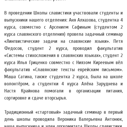
В проведении Школы славистики участвовали студенты и
выпускники нашего отделения: Аня Алхазова, студентка 4
курса, совместно с Арсением Сафиным (студентом 2
курса славянского отделения) провела задачный семинар
«Лингвистические задачи на славянские языки». Петя
Федосов, студент 2 курса, проводил факультатив
«Системы стихосложения в славянских языках», студент 2
курса Илья Гриценко совместно с Ниязом Киреевым вёл
факультатив «Славянские тексты еврейским письмом».
Маша Сатина, также студентка 2 курса, была на школе
волонтёром, а студентки 4 курса Алёна Заруднева и
Настя Крайнова помогали в организации питания,
сортировке и сдаче вторсырья.
Традиционный «стартовый» задачный семинар в первый
день школы проводила Вероника Валерьевна Антонюк,
наша выпускница и член оргкомитета Школы славистики,