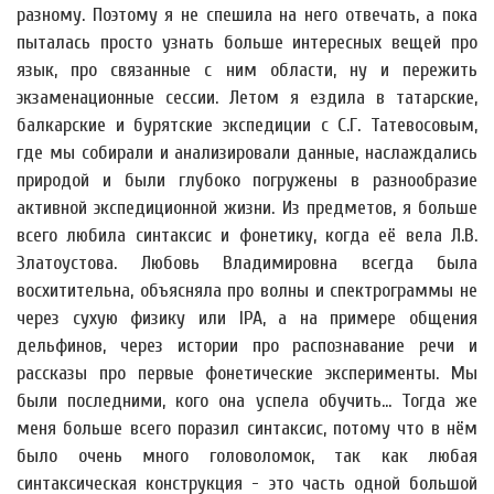
разному. Поэтому я не спешила на него отвечать, а пока
пыталась просто узнать больше интересных вещей про
язык, про связанные с ним области, ну и пережить
экзаменационные сессии. Летом я ездила в татарские,
балкарские и бурятские экспедиции с С.Г. Татевосовым,
где мы собирали и анализировали данные, наслаждались
природой и были глубоко погружены в разнообразие
активной экспедиционной жизни. Из предметов, я больше
всего любила синтаксис и фонетику, когда её вела Л.В.
Златоустова. Любовь Владимировна всегда была
восхитительна, объясняла про волны и спектрограммы не
через сухую физику или IPA, а на примере общения
дельфинов, через истории про распознавание речи и
рассказы про первые фонетические эксперименты. Мы
были последними, кого она успела обучить... Тогда же
меня больше всего поразил синтаксис, потому что в нём
было очень много головоломок, так как любая
синтаксическая конструкция - это часть одной большой