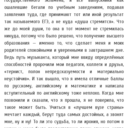
государственного экзамена, и все выпускники как
ошалевшие бегали по учебным заведениям, подавая
заявления туда, где принимают тот или иной результат
так называемого ЕГЭ, а не куда «душа стремится». Что
же до моей души, то она в тот момент не стремилась
никуда, потому что было решено, что получение высшего
образования — именно то, что сделает меня и моих
родителей спокойными и уверенными в завтрашнем дне.
Ведь путь музыканта, который мне ввиду определённых
способностей пророчили мои педагоги, коллеги и друзья,
«тернист, полон непредсказуемости и материально
неустойчив». И так вышло, что я имела отличные баллы
по русскому, английскому и математике и написала
вступительный по английскому тоже неплохо. Когда мне
позвонили и сказали, что я прошла, я не поверила, что
такое может быть. Учиться в «лучшем вузе страны»
мечтает каждый, берут туда самых достойных, а звонят
мне, ну и ну! То ли это судьба, то ли ирония, но потом в