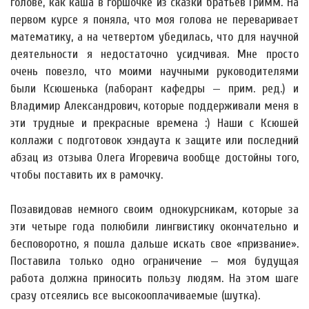
голове, как каша в горшочке из сказки братьев Гримм. На
первом курсе я поняла, что моя голова не переваривает
математику, а на четвертом убедилась, что для научной
деятельности я недостаточно усидчивая. Мне просто
очень повезло, что моими научными руководителями
были Ксюшенька (лаборант кафедры — прим. ред.) и
Владимир Александрович, которые поддерживали меня в
эти трудные и прекрасные времена :) Наши с Ксюшей
коллажи с подготовок хэндаута к защите или последний
абзац из отзыва Олега Игоревича вообще достойны того,
чтобы поставить их в рамочку.
Позавидовав немного своим однокурсникам, которые за
эти четыре года полюбили лингвистику окончательно и
бесповоротно, я пошла дальше искать свое «призвание».
Поставила только одно ограничение — моя будущая
работа должна приносить пользу людям. На этом шаге
сразу отсеялись все высокооплачиваемые (шутка).