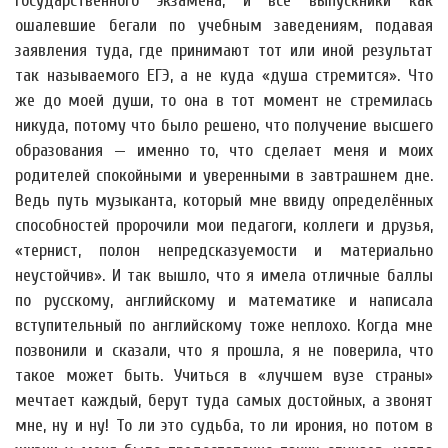
государственного экзамена, и все выпускники как
ошалевшие бегали по учебным заведениям, подавая
заявления туда, где принимают тот или иной результат
так называемого ЕГЭ, а не куда «душа стремится». Что
же до моей души, то она в тот момент не стремилась
никуда, потому что было решено, что получение высшего
образования — именно то, что сделает меня и моих
родителей спокойными и уверенными в завтрашнем дне.
Ведь путь музыканта, который мне ввиду определённых
способностей пророчили мои педагоги, коллеги и друзья,
«тернист, полон непредсказуемости и материально
неустойчив». И так вышло, что я имела отличные баллы
по русскому, английскому и математике и написала
вступительный по английскому тоже неплохо. Когда мне
позвонили и сказали, что я прошла, я не поверила, что
такое может быть. Учиться в «лучшем вузе страны»
мечтает каждый, берут туда самых достойных, а звонят
мне, ну и ну! То ли это судьба, то ли ирония, но потом в