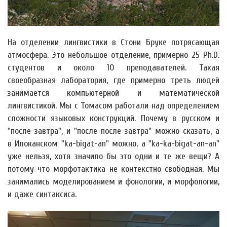
На отделении лингвистики в Стони Бруке потрясающая
атмосфера. Это небольшое отделение, примерно 25 Ph.D.
студентов и около 10 преподавателей. Такая
своеобразная лаборатория, где примерно треть людей
занимается компьютерной и математической
лингвистикой. Мы с Томасом работали над определением
сложности языковых конструкций. Почему в русском и
"после-завтра", и "после-после-завтра" можно сказать, а
в Илоканском "ka-bigat-an" можно, а "ka-ka-bigat-an-an"
уже нельзя, хотя значило бы это одни и те же вещи? А
потому что морфотактика не контекстно-свободная. Мы
занимались моделированием и фонологии, и морфологии,
и даже синтаксиса.