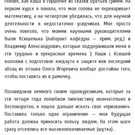
голове, как каша в горшочке из сказки братьев Гримм. На
первом курсе я поняла, что моя голова не переваривает
математику, а на четвертом убедилась, что для научной
деятельности я недостаточно усидчивая. Мне просто
очень повезло, что моими научными руководителями
были Ксюшенька (лаборант кафедры — прим. ред.) и
Владимир Александрович, которые поддерживали меня в
эти трудные и прекрасные времена :) Наши с Ксюшей
коллажи с подготовок хэндаута к защите или последний
абзац из отзыва Олега Игоревича вообще достойны того,
чтобы поставить их в рамочку.
Позавидовав немного своим однокурсникам, которые за
эти четыре года полюбили лингвистику окончательно и
бесповоротно, я пошла дальше искать свое «призвание».
Поставила только одно ограничение — моя будущая
работа должна приносить пользу людям. На этом шаге
сразу отсеялись все высокооплачиваемые (шутка).