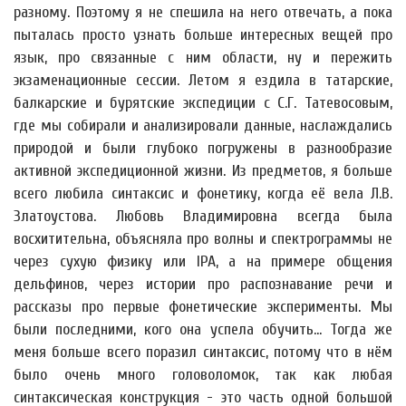
разному. Поэтому я не спешила на него отвечать, а пока
пыталась просто узнать больше интересных вещей про
язык, про связанные с ним области, ну и пережить
экзаменационные сессии. Летом я ездила в татарские,
балкарские и бурятские экспедиции с С.Г. Татевосовым,
где мы собирали и анализировали данные, наслаждались
природой и были глубоко погружены в разнообразие
активной экспедиционной жизни. Из предметов, я больше
всего любила синтаксис и фонетику, когда её вела Л.В.
Златоустова. Любовь Владимировна всегда была
восхитительна, объясняла про волны и спектрограммы не
через сухую физику или IPA, а на примере общения
дельфинов, через истории про распознавание речи и
рассказы про первые фонетические эксперименты. Мы
были последними, кого она успела обучить... Тогда же
меня больше всего поразил синтаксис, потому что в нём
было очень много головоломок, так как любая
синтаксическая конструкция - это часть одной большой