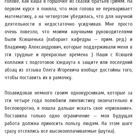
голове, как каша в горшочке из сказки братьев Гримм. На
первом курсе я поняла, что моя голова не переваривает
математику, а на четвертом убедилась, что для научной
деятельности я недостаточно усидчивая. Мне просто
очень повезло, что моими научными руководителями
были Ксюшенька (лаборант кафедры — прим. ред.) и
Владимир Александрович, которые поддерживали меня в
эти трудные и прекрасные времена :) Наши с Ксюшей
коллажи с подготовок хэндаута к защите или последний
абзац из отзыва Олега Игоревича вообще достойны того,
чтобы поставить их в рамочку.
Позавидовав немного своим однокурсникам, которые за
эти четыре года полюбили лингвистику окончательно и
бесповоротно, я пошла дальше искать свое «призвание».
Поставила только одно ограничение — моя будущая
работа должна приносить пользу людям. На этом шаге
сразу отсеялись все высокооплачиваемые (шутка).