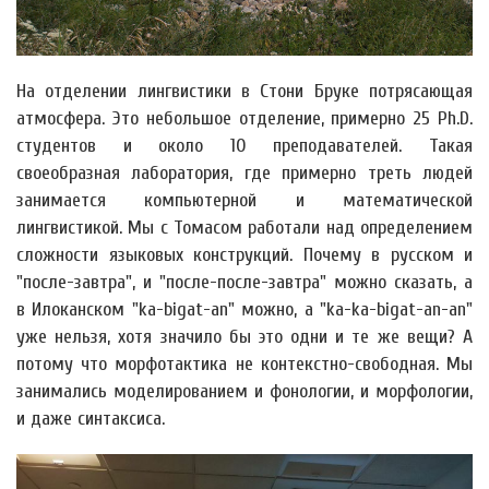
На отделении лингвистики в Стони Бруке потрясающая
атмосфера. Это небольшое отделение, примерно 25 Ph.D.
студентов и около 10 преподавателей. Такая
своеобразная лаборатория, где примерно треть людей
занимается компьютерной и математической
лингвистикой. Мы с Томасом работали над определением
сложности языковых конструкций. Почему в русском и
"после-завтра", и "после-после-завтра" можно сказать, а
в Илоканском "ka-bigat-an" можно, а "ka-ka-bigat-an-an"
уже нельзя, хотя значило бы это одни и те же вещи? А
потому что морфотактика не контекстно-свободная. Мы
занимались моделированием и фонологии, и морфологии,
и даже синтаксиса.