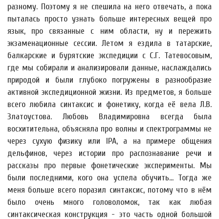
разному. Поэтому я не спешила на него отвечать, а пока
пыталась просто узнать больше интересных вещей про
язык, про связанные с ним области, ну и пережить
экзаменационные сессии. Летом я ездила в татарские,
балкарские и бурятские экспедиции с С.Г. Татевосовым,
где мы собирали и анализировали данные, наслаждались
природой и были глубоко погружены в разнообразие
активной экспедиционной жизни. Из предметов, я больше
всего любила синтаксис и фонетику, когда её вела Л.В.
Златоустова. Любовь Владимировна всегда была
восхитительна, объясняла про волны и спектрограммы не
через сухую физику или IPA, а на примере общения
дельфинов, через истории про распознавание речи и
рассказы про первые фонетические эксперименты. Мы
были последними, кого она успела обучить... Тогда же
меня больше всего поразил синтаксис, потому что в нём
было очень много головоломок, так как любая
синтаксическая конструкция - это часть одной большой