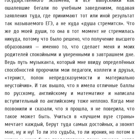
государственного экзамена, и все выпускники как
ошалевшие бегали по учебным заведениям, подавая
заявления туда, где принимают тот или иной результат
так называемого ЕГЭ, а не куда «душа стремится». Что
же до моей души, то она в тот момент не стремилась
никуда, потому что было решено, что получение высшего
образования — именно то, что сделает меня и моих
родителей спокойными и уверенными в завтрашнем дне.
Ведь путь музыканта, который мне ввиду определённых
способностей пророчили мои педагоги, коллеги и друзья,
«тернист, полон непредсказуемости и материально
неустойчив». И так вышло, что я имела отличные баллы
по русскому, английскому и математике и написала
вступительный по английскому тоже неплохо. Когда мне
позвонили и сказали, что я прошла, я не поверила, что
такое может быть. Учиться в «лучшем вузе страны»
мечтает каждый, берут туда самых достойных, а звонят
мне, ну и ну! То ли это судьба, то ли ирония, но потом в