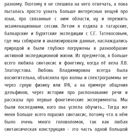
разному. Поэтому я не спешила на него отвечать, а пока
пыталась просто узнать больше интересных вещей про
язык, про связанные с ним области, ну и пережить
экзаменационные сессии. Летом я ездила в татарские,
балкарские и бурятские экспедиции с С.Г. Татевосовым,
где мы собирали и анализировали данные, наслаждались
природой и были глубоко погружены в разнообразие
активной экспедиционной жизни. Из предметов, я больше
всего любила синтаксис и фонетику, когда её вела Л.В.
Златоустова. Любовь Владимировна всегда была
восхитительна, объясняла про волны и спектрограммы не
через сухую физику или IPA, а на примере общения
дельфинов, через истории про распознавание речи и
рассказы про первые фонетические эксперименты. Мы
были последними, кого она успела обучить... Тогда же
меня больше всего поразил синтаксис, потому что в нём
было очень много головоломок, так как любая
синтаксическая конструкция - это часть одной большой