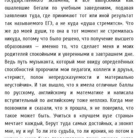
государственного экзамена, и все выпускники как
ошалевшие бегали по учебным заведениям, подавая
заявления туда, где принимают тот или иной результат
так называемого ЕГЭ, а не куда «душа стремится». Что
же до моей души, то она в тот момент не стремилась
никуда, потому что было решено, что получение высшего
образования — именно то, что сделает меня и моих
родителей спокойными и уверенными в завтрашнем дне.
Ведь путь музыканта, который мне ввиду определённых
способностей пророчили мои педагоги, коллеги и друзья,
«тернист, полон непредсказуемости и материально
неустойчив». И так вышло, что я имела отличные баллы
по русскому, английскому и математике и написала
вступительный по английскому тоже неплохо. Когда мне
позвонили и сказали, что я прошла, я не поверила, что
такое может быть. Учиться в «лучшем вузе страны»
мечтает каждый, берут туда самых достойных, а звонят
мне, ну и ну! То ли это судьба, то ли ирония, но потом в