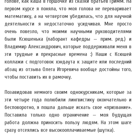
голове, как каша в горшочке из сказки братьев Гримм. На
первом курсе я поняла, что моя голова не переваривает
математику, а на четвертом убедилась, что для научной
деятельности я недостаточно усидчивая. Мне просто
очень повезло, что моими научными руководителями
были Ксюшенька (лаборант кафедры — прим. ред.) и
Владимир Александрович, которые поддерживали меня в
эти трудные и прекрасные времена :) Наши с Ксюшей
коллажи с подготовок хэндаута к защите или последний
абзац из отзыва Олега Игоревича вообще достойны того,
чтобы поставить их в рамочку.
Позавидовав немного своим однокурсникам, которые за
эти четыре года полюбили лингвистику окончательно и
бесповоротно, я пошла дальше искать свое «призвание».
Поставила только одно ограничение — моя будущая
работа должна приносить пользу людям. На этом шаге
сразу отсеялись все высокооплачиваемые (шутка).