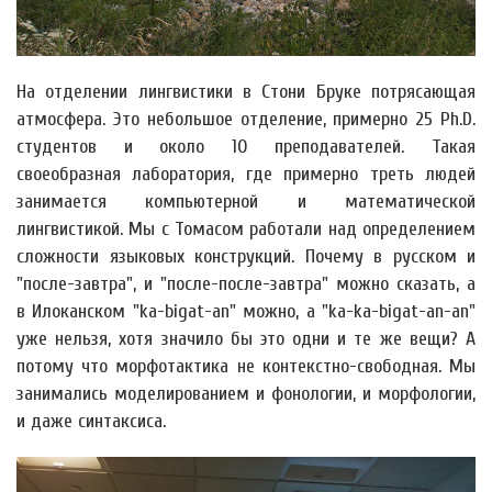
На отделении лингвистики в Стони Бруке потрясающая
атмосфера. Это небольшое отделение, примерно 25 Ph.D.
студентов и около 10 преподавателей. Такая
своеобразная лаборатория, где примерно треть людей
занимается компьютерной и математической
лингвистикой. Мы с Томасом работали над определением
сложности языковых конструкций. Почему в русском и
"после-завтра", и "после-после-завтра" можно сказать, а
в Илоканском "ka-bigat-an" можно, а "ka-ka-bigat-an-an"
уже нельзя, хотя значило бы это одни и те же вещи? А
потому что морфотактика не контекстно-свободная. Мы
занимались моделированием и фонологии, и морфологии,
и даже синтаксиса.