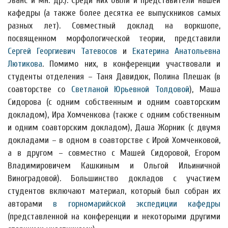
Эванс и мн. др.). Среди них были и представители нашей
кафедры (а также более десятка ее выпускников самых
разных лет). Совместный доклад на воркшопе,
посвященном морфологической теории, представили
Сергей Георгиевич Татевосов
и
Екатерина Анатольевна
Лютикова
. Помимо них, в конференции участвовали и
студенты отделения – Таня Давидюк, Полина Плешак (в
соавторстве со
Светланой Юрьевной Толдовой
), Маша
Сидорова (с одним собственным и одним соавторским
докладом), Ира Хомченкова (также с одним собственным
и одним соавторским докладом), Даша Жорник (с двумя
докладами – в одном в соавторстве с Ирой Хомченковой,
а в другом – совместно с Машей Сидоровой, Егором
Владимировичем Кашкиным и Ольгой Ильиничной
Виноградовой). Большинство докладов с участием
студентов включают материал, который был собран их
авторами
в горномарийской экспедиции кафедры
(представленной на конференции и некоторыми другими