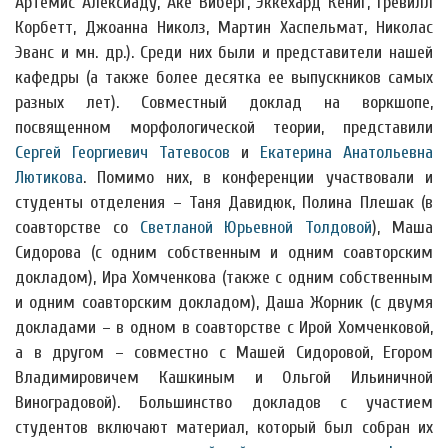
Артемис Алексиаду, Аке Виберг, Эккехард Кёниг, Гревилл
Корбетт, Джоанна Николз, Мартин Хаспельмат, Николас
Эванс и мн. др.). Среди них были и представители нашей
кафедры (а также более десятка ее выпускников самых
разных лет). Совместный доклад на воркшопе,
посвященном морфологической теории, представили
Сергей Георгиевич Татевосов
и
Екатерина Анатольевна
Лютикова
. Помимо них, в конференции участвовали и
студенты отделения – Таня Давидюк, Полина Плешак (в
соавторстве со
Светланой Юрьевной Толдовой
), Маша
Сидорова (с одним собственным и одним соавторским
докладом), Ира Хомченкова (также с одним собственным
и одним соавторским докладом), Даша Жорник (с двумя
докладами – в одном в соавторстве с Ирой Хомченковой,
а в другом – совместно с Машей Сидоровой, Егором
Владимировичем Кашкиным и Ольгой Ильиничной
Виноградовой). Большинство докладов с участием
студентов включают материал, который был собран их