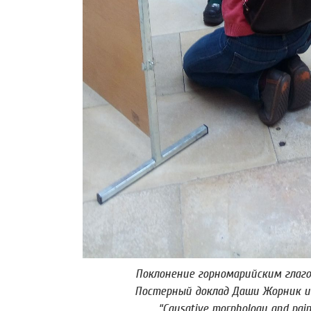
Поклонение горномарийским глаго
Постерный доклад Даши Жорник и
“Causative morphology and pain 