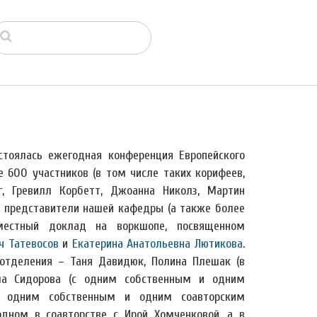
остоялась ежегодная конференция Европейского
е 600 участников (в том числе таких корифеев,
г, Гревилл Корбетт, Джоанна Николз, Мартин
 и представители нашей кафедры (а также более
местный доклад на воркшопе, посвященном
ч Татевосов
и
Екатерина Анатольевна Лютикова
.
отделения – Таня Давидюк, Полина Плешак (в
ша Сидорова (с одним собственным и одним
с одним собственным и одним соавторским
дном в соавторстве с Ирой Хомченковой, а в