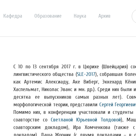
Кафедра
Образование
Наука
Архив
С 10 по 13 сентября 2017 г. в Цюрихе (Швейцария) с
лингвистического общества (
SLE-2017
), собравшая боле
как Артемис Алексиаду, Аке Виберг, Эккехард Кёни
Хаспельмат, Николас Эванс и мн. др.). Среди них были
десятка ее выпускников самых разных лет). Сов
морфологической теории, представили
Сергей Георгиеви
Помимо них, в конференции участвовали и студенты 
соавторстве со
Светланой Юрьевной Толдовой
), Ма
соавторским докладом), Ира Хомченкова (также 
докладом), Даша Жорник (с двумя докладами – в о