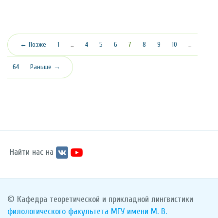
(текущая)
← Позже
1
…
4
5
6
7
8
9
10
…
64
Раньше →
Найти нас на
© Кафедра теоретической и прикладной лингвистики
филологического факультета
МГУ имени М. В.