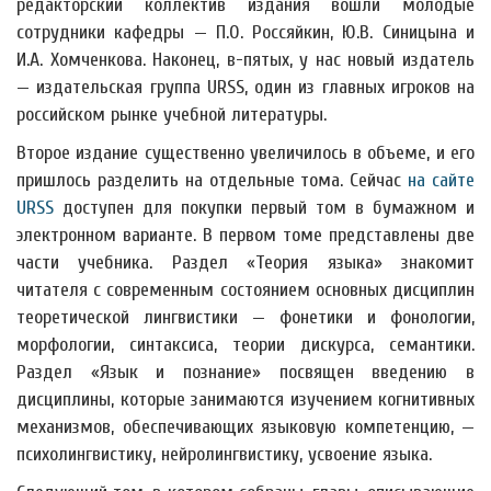
редакторский коллектив издания вошли молодые
сотрудники кафедры — П.О. Россяйкин, Ю.В. Синицына и
И.А. Хомченкова. Наконец, в-пятых, у нас новый издатель
— издательская группа URSS, один из главных игроков на
российском рынке учебной литературы.
Второе издание существенно увеличилось в объеме, и его
пришлось разделить на отдельные тома. Сейчас
на сайте
URSS
доступен для покупки первый том в бумажном и
электронном варианте. В первом томе представлены две
части учебника. Раздел «Теория языка» знакомит
читателя с современным состоянием основных дисциплин
теоретической лингвистики — фонетики и фонологии,
морфологии, синтаксиса, теории дискурса, семантики.
Раздел «Язык и познание» посвящен введению в
дисциплины, которые занимаются изучением когнитивных
механизмов, обеспечивающих языковую компетенцию, —
психолингвистику, нейролингвистику, усвоение языка.