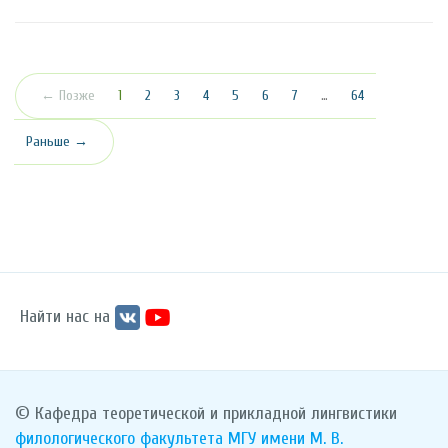
(текущая)
← Позже
1
2
3
4
5
6
7
…
64
Раньше →
Найти нас на
© Кафедра теоретической и прикладной лингвистики
филологического факультета
МГУ имени М. В.