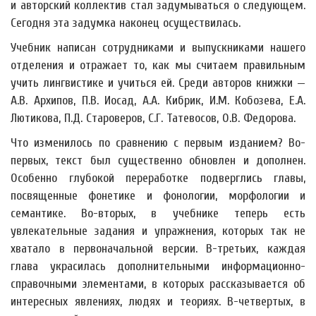
и авторский коллектив стал задумываться о следующем.
Сегодня эта задумка наконец осуществилась.
Учебник написан сотрудниками и выпускниками нашего
отделения и отражает то, как мы считаем правильным
учить лингвистике и учиться ей. Среди авторов книжки —
А.В. Архипов, П.В. Иосад, А.А. Кибрик, И.М. Кобозева, Е.А.
Лютикова, П.Д. Староверов, С.Г. Татевосов, О.В. Федорова.
Что изменилось по сравнению с первым изданием? Во-
первых, текст был существенно обновлен и дополнен.
Особенно глубокой переработке подверглись главы,
посвященные фонетике и фонологии, морфологии и
семантике. Во-вторых, в учебнике теперь есть
увлекательные задания и упражнения, которых так не
хватало в первоначальной версии. В-третьих, каждая
глава украсилась дополнительными информационно-
справочными элементами, в которых рассказывается об
интересных явлениях, людях и теориях. В-четвертых, в