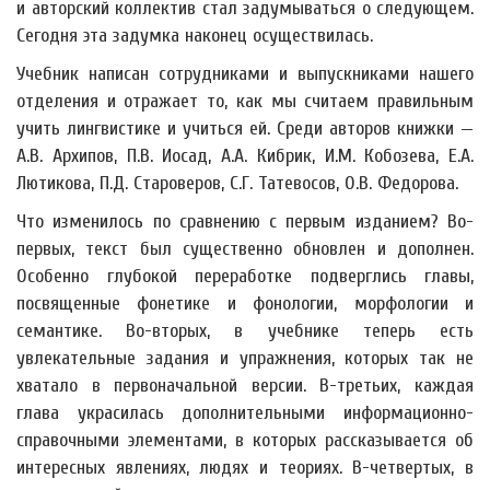
и авторский коллектив стал задумываться о следующем.
Сегодня эта задумка наконец осуществилась.
Учебник написан сотрудниками и выпускниками нашего
отделения и отражает то, как мы считаем правильным
учить лингвистике и учиться ей. Среди авторов книжки —
А.В. Архипов, П.В. Иосад, А.А. Кибрик, И.М. Кобозева, Е.А.
Лютикова, П.Д. Староверов, С.Г. Татевосов, О.В. Федорова.
Что изменилось по сравнению с первым изданием? Во-
первых, текст был существенно обновлен и дополнен.
Особенно глубокой переработке подверглись главы,
посвященные фонетике и фонологии, морфологии и
семантике. Во-вторых, в учебнике теперь есть
увлекательные задания и упражнения, которых так не
хватало в первоначальной версии. В-третьих, каждая
глава украсилась дополнительными информационно-
справочными элементами, в которых рассказывается об
интересных явлениях, людях и теориях. В-четвертых, в