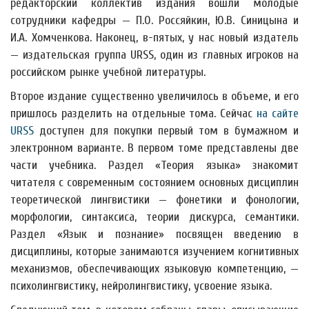
редакторский коллектив издания вошли молодые
сотрудники кафедры — П.О. Россяйкин, Ю.В. Синицына и
И.А. Хомченкова. Наконец, в-пятых, у нас новый издатель
— издательская группа URSS, один из главных игроков на
российском рынке учебной литературы.
Второе издание существенно увеличилось в объеме, и его
пришлось разделить на отдельные тома. Сейчас
на сайте
URSS
доступен для покупки первый том в бумажном и
электронном варианте. В первом томе представлены две
части учебника. Раздел «Теория языка» знакомит
читателя с современным состоянием основных дисциплин
теоретической лингвистики — фонетики и фонологии,
морфологии, синтаксиса, теории дискурса, семантики.
Раздел «Язык и познание» посвящен введению в
дисциплины, которые занимаются изучением когнитивных
механизмов, обеспечивающих языковую компетенцию, —
психолингвистику, нейролингвистику, усвоение языка.