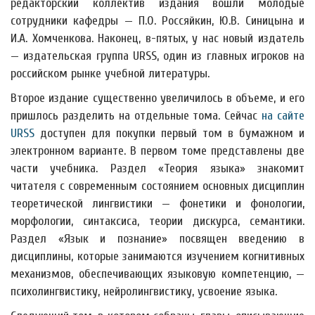
редакторский коллектив издания вошли молодые
сотрудники кафедры — П.О. Россяйкин, Ю.В. Синицына и
И.А. Хомченкова. Наконец, в-пятых, у нас новый издатель
— издательская группа URSS, один из главных игроков на
российском рынке учебной литературы.
Второе издание существенно увеличилось в объеме, и его
пришлось разделить на отдельные тома. Сейчас
на сайте
URSS
доступен для покупки первый том в бумажном и
электронном варианте. В первом томе представлены две
части учебника. Раздел «Теория языка» знакомит
читателя с современным состоянием основных дисциплин
теоретической лингвистики — фонетики и фонологии,
морфологии, синтаксиса, теории дискурса, семантики.
Раздел «Язык и познание» посвящен введению в
дисциплины, которые занимаются изучением когнитивных
механизмов, обеспечивающих языковую компетенцию, —
психолингвистику, нейролингвистику, усвоение языка.