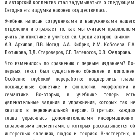
и авторский коллектив стал задумываться о следующем.
Сегодня эта задумка наконец осуществилась.
Учебник написан сотрудниками и выпускниками нашего
отделения и отражает то, как мы считаем правильным
учить лингвистике и учиться ей. Среди авторов книжки —
А.В. Архипов, П.В. Иосад, А.А. Кибрик, И.М. Кобозева, Е.А.
Лютикова, П.Д. Староверов, С.Г. Татевосов, О.В. Федорова.
Что изменилось по сравнению с первым изданием? Во-
первых, текст был существенно обновлен и дополнен.
Особенно глубокой переработке подверглись главы,
посвященные фонетике и фонологии, морфологии и
семантике. Во-вторых, в учебнике теперь есть
увлекательные задания и упражнения, которых так не
хватало в первоначальной версии. В-третьих, каждая
глава украсилась дополнительными информационно-
справочными элементами, в которых рассказывается об
интересных явлениях, людях и теориях. В-четвертых, в