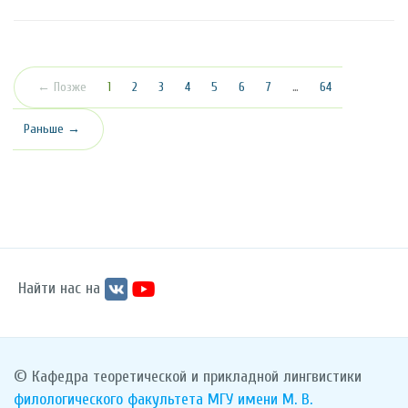
(текущая)
← Позже
1
2
3
4
5
6
7
…
64
Раньше →
Найти нас на
© Кафедра теоретической и прикладной лингвистики
филологического факультета
МГУ имени М. В.